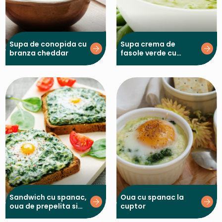
Supa de conopida cu
Supa crema de
branza cheddar
fasole verde cu
tarhon si lamaie
Sandwich cu spanac,
Oua cu spanac la
oua de prepelita si
cuptor
parmezan