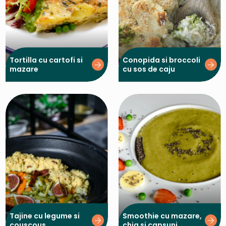
Tortilla cu cartofi si
Conopida si broccoli
mazare
cu sos de caju
Tajine cu legume si
Smoothie cu mazare,
couscous
chia si capsuni