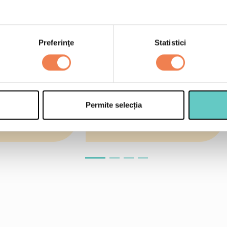
Preferinţe
Statistici
Permite selecția
Smoothies