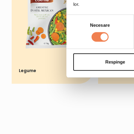
lor.
Selecția
Necesare
consimțământului
Respinge
Legume
Fructe