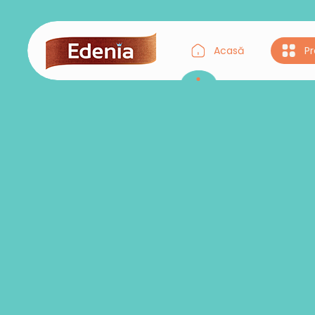
Acasă
P
Gustul Asiei
Gustul Italiei