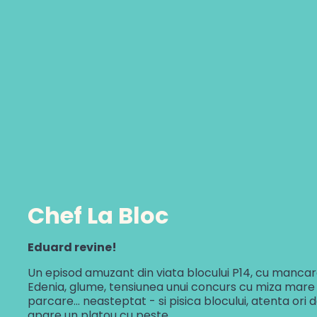
Gustul Spaniei
Gustul Mexicului
Gustul Libanului
Chef La Bloc
Eduard revine!
Un episod amuzant din viata blocului P14, cu mancar
Edenia, glume, tensiunea unui concurs cu miza mare 
parcare... neasteptat - si pisica blocului, atenta ori 
apare un platou cu peste.