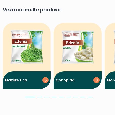
Vezi mai multe produse:
Mazăre fină
Conopidă
Mor