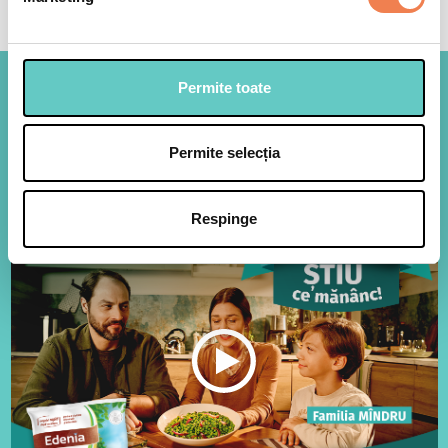
Permite toate
Legumele Edenia, la fel de
proaspete ca atunci cand sunt
Permite selecția
culese!
Respinge