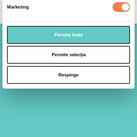
Marketing
Permite toate
Beneficii
Permite selecția
Disponibil tot anul
Rapid
Falafelul Edenia este pregatit dupa o reteta originar libaneza.
• Preparare rapida • Produs vegan • Fara conservanti,
Respinge
coloranti artificiali sau arome artificiale • Fara ingrediente
modificate genetic