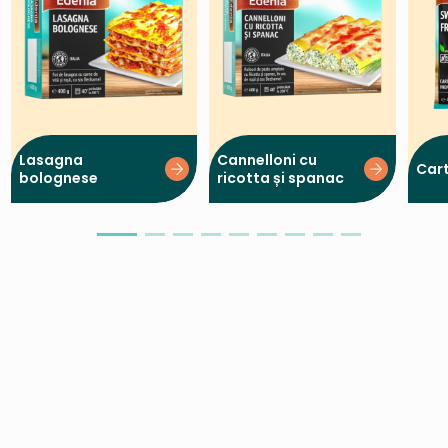
Lasagna
Cannelloni cu
Cart
bolognese
ricotta și spanac