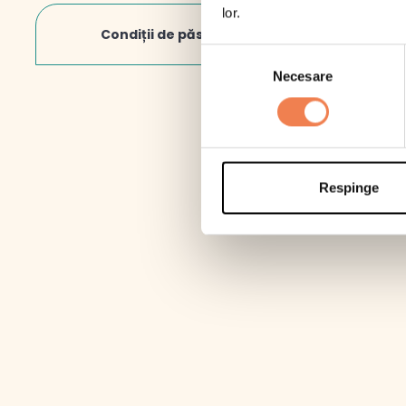
lor.
Din
Condiții de păstrare
Fib
Selecția
Necesare
consimțământului
Pro
Sar
*Cons
Respinge
-1