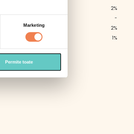
2 g
2%
2.3 g
-
Marketing
1.2 g
2%
0.07 g
1%
al
Permite toate