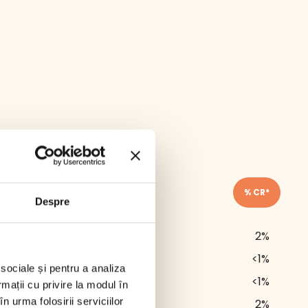
Per 100 gr
% CR*
Despre
156 kJ / 37 kcal
2%
0.2 g
<1%
 sociale și pentru a analiza
0.1 g
<1%
rmații cu privire la modul în
n urma folosirii serviciilor
6.4 g
2%