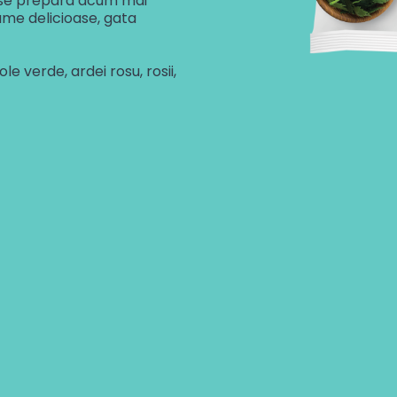
a se prepara acum mai
gume delicioase, gata
le verde, ardei rosu, rosii,