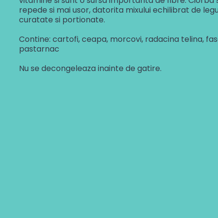
vitamine si sunt o sursa importanta de fibre. Ciorb
repede si mai usor, datorita mixului echilibrat de le
curatate si portionate.
Contine: cartofi, ceapa, morcovi, radacina telina, faso
pastarnac
Nu se decongeleaza inainte de gatire.