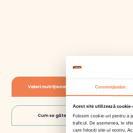
În 
Inf
Valori nutriționale/100gr
Consimțământ
Intr
ames
Val
Acest site utilizează cookie-
Edeni
Gră
medi
Cum se gătește
Folosim cookie-uri pentru a pe
apa a
Din
traficul. De asemenea, le ofer
care folosiți site-ul nostru. A
Glu