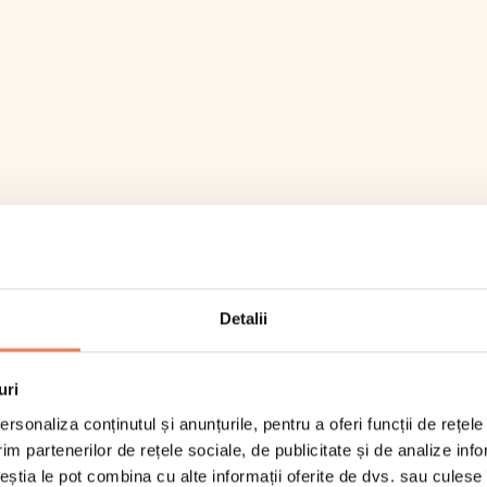
oală
6-8min
ormații nutriționale
Detalii
-o oala cu apa clocotita adauga
tecul pentru ciorba de vacuta
oare energetică
uri
a congelat si lasa-l la foc
simi
u timp de 6-8 minute dupa ce
rsonaliza conținutul și anunțurile, pentru a oferi funcții de rețele
 dat in clocot din nou.
 care acizi saturați
im partenerilor de rețele sociale, de publicitate și de analize info
ceștia le pot combina cu alte informații oferite de dvs. sau culese î
cide