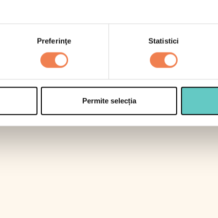
 care zaharuri
re
Preferinţe
Statistici
teine
e
umul de referință al unui adult obișnuit este de 8400kJ/2000kc
Permite selecția
Pana la data inscrisa pe ambalaj
8 °C