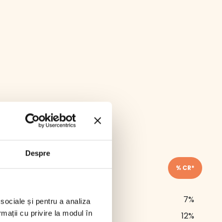
Despre
Per 100 gr
% CR*
619 kJ / 148 kcal
7%
 sociale și pentru a analiza
rmații cu privire la modul în
8.2 g
12%