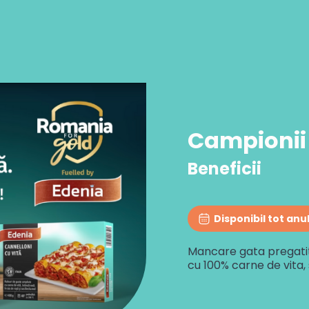
Campionii
Beneficii
Disponibil tot anu
Mancare gata pregatita
cu 100% carne de vita,