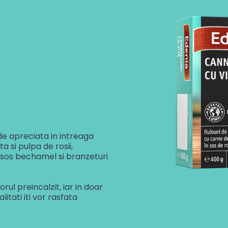
de apreciata in intreaga
 si pulpa de rosii,
 sos bechamel si branzeturi
rul preincalzit, iar in doar
itati iti vor rasfata