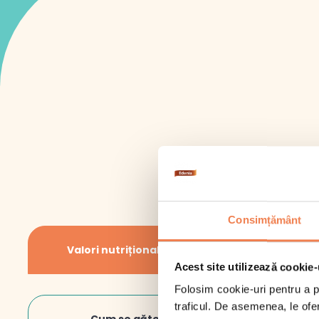
Consimțământ
La 
Inf
Valori nutriționale/100gr
Acest site utilizează cookie-
Scoa
indep
Val
Folosim cookie-uri pentru a pe
intr
traficul. De asemenea, le ofer
Gră
in cu