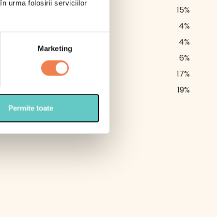
n urma folosirii serviciilor
3 g
15%
9.6 g
4%
3.8 g
4%
Marketing
1.4 g
6%
8.3 g
17%
1.13 g
19%
Permite toate
al