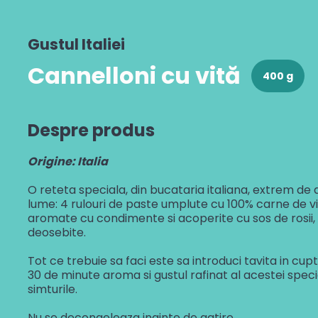
Cannelloni cu vită
Risotto cu ciuperci
Gustul Italiei
Gustul Spaniei
Cannelloni cu vită
Paella cu fructe de mare
400 g
Veggie paella
Gustul Mexicului
Despre produs
Mâncare de legume în stil mexican
Gustul Libanului
Origine: Italia
Falafel
O reteta speciala, din bucataria italiana, extrem de 
lume: 4 rulouri de paste umplute cu 100% carne de vita
aromate cu condimente si acoperite cu sos de rosii,
deosebite.
Tot ce trebuie sa faci este sa introduci tavita in cupto
30 de minute aroma si gustul rafinat al acestei special
simturile.
Nu se decongeleaza inainte de gatire.