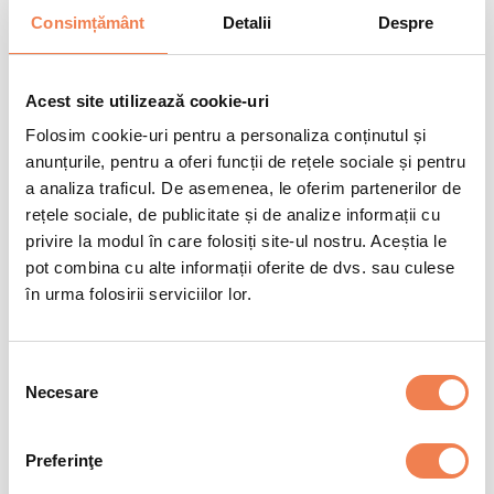
+
Cum se gătește
Consimțământ
Detalii
Despre
La cuptor
40min
Acest site utilizează cookie-uri
Scoate produsul congelat din cutie, indeparteaza folia de pe el si
+
Folosim cookie-uri pentru a personaliza conținutul și
Valori nutriționale/100gr
introdu tavita cu produsul congelat in cuptorul preincalzit la 200
°C, timp de 40 de minute.
anunțurile, pentru a oferi funcții de rețele sociale și pentru
a analiza traficul. De asemenea, le oferim partenerilor de
Informații nutriționale
Per 100 gr
% CR*
rețele sociale, de publicitate și de analize informații cu
privire la modul în care folosiți site-ul nostru. Aceștia le
Valoare energetică
677 kJ / 161 kcal
8%
+
pot combina cu alte informații oferite de dvs. sau culese
Condiții de păstrare
Grăsimi
7.1 g
10
în urma folosirii serviciilor lor.
Din care acizi saturați
2 g
10%
-18 °C
Pana la data inscrisa pe ambalaj
Glucide
17.6 g
7%
Selecția
Din care zaharuri
3.1 g
3%
-12 °C
Timp de o luna
Necesare
consimțământului
Fibre
1.1 g
4%
-6 °C
Timp de o saptamana
Proteine
6.8 g
14%
Preferinţe
Sare
0.9 g
14%