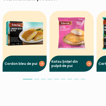
Katsu Șnițel din
Cordon bleu de pui
Cart
pulpă de pui