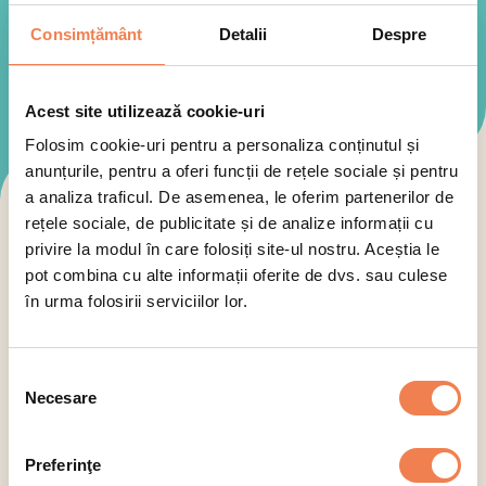
Consimțământ
Detalii
Despre
Acest site utilizează cookie-uri
Folosim cookie-uri pentru a personaliza conținutul și
anunțurile, pentru a oferi funcții de rețele sociale și pentru
a analiza traficul. De asemenea, le oferim partenerilor de
rețele sociale, de publicitate și de analize informații cu
Toate produsele Edenia sunt:
privire la modul în care folosiți site-ul nostru. Aceștia le
pot combina cu alte informații oferite de dvs. sau culese
în urma folosirii serviciilor lor.
Selecția
Necesare
consimțământului
Selectează categoria
Preferinţe
Semipreparate
Smoothies
Specia