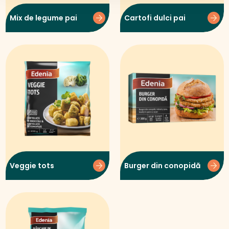
Mix de legume pai
Cartofi dulci pai
Veggie tots
Burger din conopidă