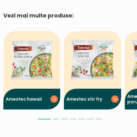
Vezi mai multe produse:
Ame
Amestec hawaii
Amestec stir fry
por