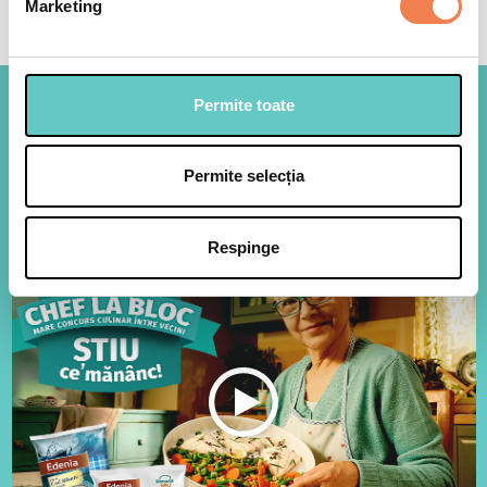
Marketing
Permite toate
Legumele Edenia, la fel de
proaspete ca atunci cand sunt
Permite selecția
culese!
Respinge