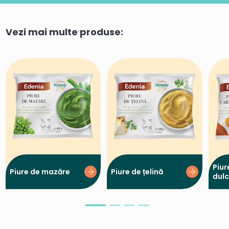
Vezi mai multe produse:
Piur
Piure de mazăre
Piure de țelină
dulc