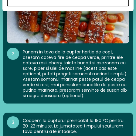
Punem in tava de la cuptor hartie de copt,
2
asezam cateva fire de ceapa verde, printre ele
cateva rosii cherry taiate bucati si asezonam cu
sare, piper si ulei de masline (acest pas este
optional, puteti pregati somonul marinat simplu).
Asezam somonul marinat peste patul de ceapa
verde si rosii, mai pensulam bucatile de peste cu
putina marinata, presaram seminte de susan alb
si negru deasupra (optional).
Coacem la cuptorul preincalzit la 180 °C pentru
3
20-22 minute. La jumatatea timpului scuturam
tava pentru a le intoarce.