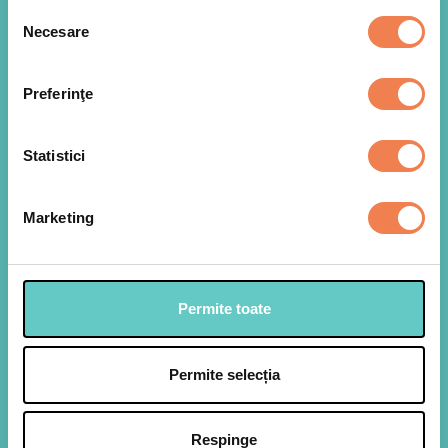
Selecția
Necesare
consimțământului
Preferinţe
Statistici
Omogenizam toate ingredientele pentru
1
marinata si turnam peste bucatile de somon
puse intr-o tava mica sau intr-o punga. Daca au
Marketing
piele, le intoarcem cu pielea in sus si fata in jos,
pentru a sta cu fata in marinata. Le lasam la
marinat cca 40 minute (le puteti lasa si peste
noapte, ca sa le aveti la indemana pentru un
pranz rapid).
Permite toate
Permite selecția
Respinge