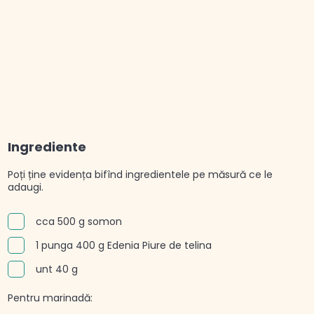
Ingrediente
Poți ține evidența bifînd ingredientele pe măsură ce le
adaugi.
cca 500 g somon
1 punga 400 g Edenia Piure de telina
unt 40 g
Pentru marinadă: