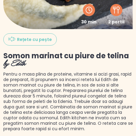
30 min
2 portii
Rețete cu pește
Somon marinat cu piure de telina
by Edith
Pentru o masa plina de proteine, vitamine si acizi grasi, rapid
de preparat, iti propunem sa incerci reteta lui Edith de
somon marinat cu piure de telina, in sos de soia si alte
bunatati, pregatit la cuptor. Prepararea piurelui de telina
dureaza doar 5 minute, folosind piureul congelat de telina
sub forma de peleti de la Edenia. Trebuie doar sa adaugi
dupa gust sare si unt. Combinatia de somon marinat si piure
de telina este delicioasa langa ceapa verde pregatita la
cuptor odata cu somonul. Edith kitchen ne invata cum sa
pregatim somon marinat cu piure de telina. O reteta care se
prepara foarte rapid si cu efort minim.