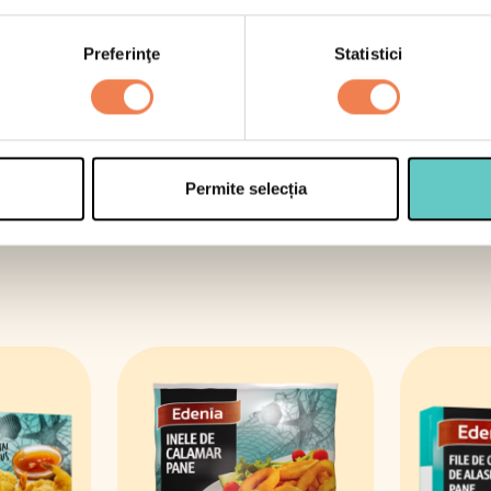
Preferinţe
Statistici
Semipreparate
Smoothies
Specialități
Permite selecția