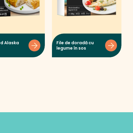
od Alaska
File de doradă cu
legume în sos