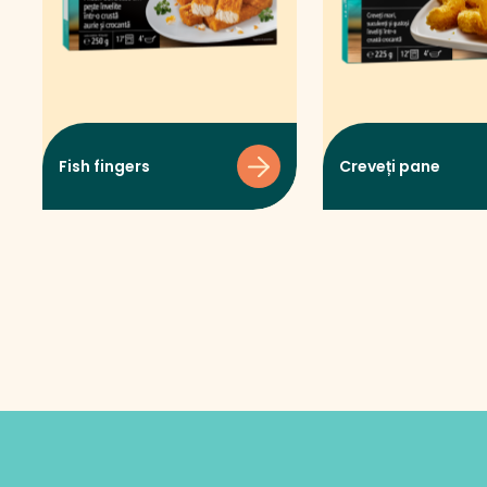
Fish fingers
Creveți pane