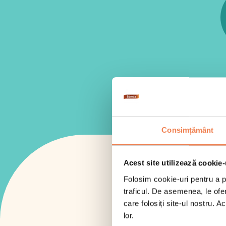
Cannelloni cu vită
Risotto cu ciuperci
Gustul Spaniei
Paella cu fructe de mare
Veggie paella
Gustul Mexicului
Mâncare de legume în stil mexican
Gustul Libanului
Falafel
Consimțământ
Acest site utilizează cookie-
Folosim cookie-uri pentru a pe
traficul. De asemenea, le ofer
care folosiți site-ul nostru. A
lor.