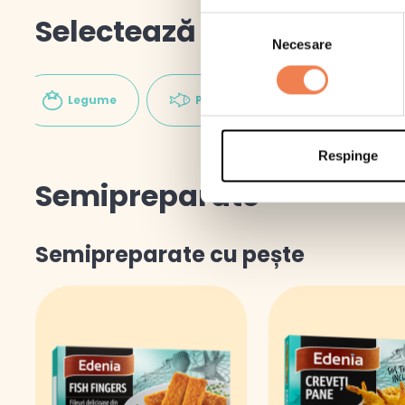
Selectează categoria
Selecția
Necesare
consimțământului
Legume
Pește
Pizza
Respinge
Semipreparate
Semipreparate cu pește