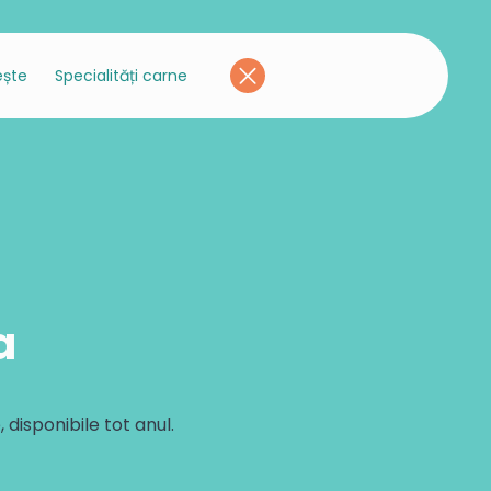
ește
Specialități carne
gume
Semipreparate cu carne
Legume simple
ican
Nuggets de pui
Mazăre fină
b
Medalion de pui
Fasole verde întreagă
ințe
Cordon bleu de pui
Fasole galbenă întreagă
Șnițel de pui
Spanac frunze porții
dă
Aripioare de pui pane
Broccoli
ată beouf
Coaste de porc marinate
Morcovi baby
a
Chicken Popcorn
Conopidă
Chicken Nuggets în Cornflakes
Ciuperci tăiate
Chicken Fingers în Cornflakes
Vinete coapte
isponibile tot anul.
Spanac tocat porționat
Mazăre extra fină