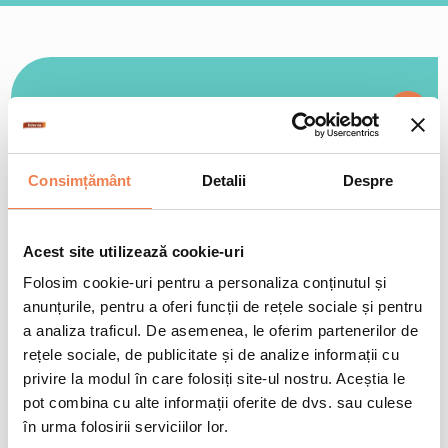
+
Cum se gătește
În oală
6-8min
Consimțământ
Detalii
Despre
Intr-o oala cu apa clocotita adauga amestecul pentru supa
+
Valori nutriționale/100gr
Edenia congelat si lasa-l la foc mediu timp de 6-8 minute dupa
ce apa a dat in clocot din nou.
Acest site utilizează cookie-uri
Folosim cookie-uri pentru a personaliza conținutul și
Informații nutriționale
Per 100 gr
% CR*
anunțurile, pentru a oferi funcții de rețele sociale și pentru
Valoare energetică
122 kJ / 29 kcal
1%
a analiza traficul. De asemenea, le oferim partenerilor de
+
Condiții de păstrare
rețele sociale, de publicitate și de analize informații cu
Grăsimi
0.2 g
<1%
privire la modul în care folosiți site-ul nostru. Aceștia le
Din care acizi saturați
0.1 g
<1%
-18 °C
Pana la data inscrisa pe ambalaj
pot combina cu alte informații oferite de dvs. sau culese
Glucide
3.4 g
1%
în urma folosirii serviciilor lor.
Din care zaharuri
1.5 g
2%