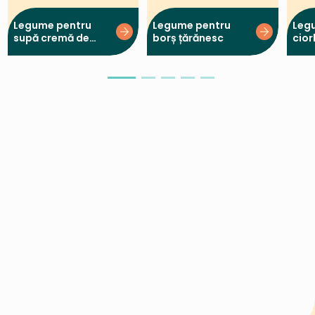
Legume pentru
Legume pentru
Leg
supă cremă de
borș țărănesc
cior
ciuperci
peri