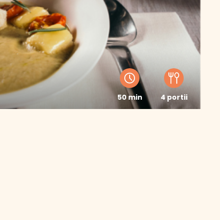
50 min
4 portii