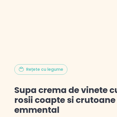
Gustul Spaniei
Gustul Mexicului
Gustul Libanului
Rețete cu legume
Supa crema de vinete c
rosii coapte si crutoane
emmental