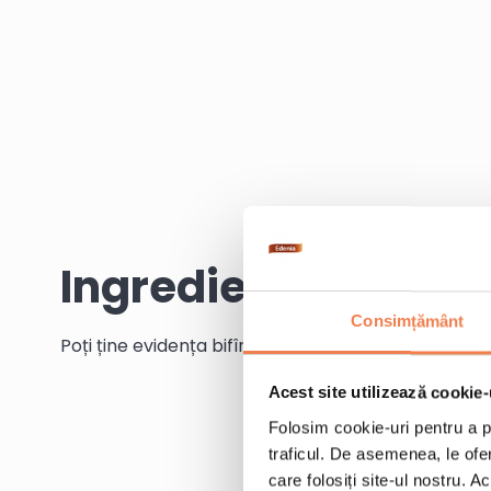
Ingrediente
Consimțământ
Poți ține evidența bifînd ingredientele pe măsură c
Acest site utilizează cookie-
Folosim cookie-uri pentru a pe
traficul. De asemenea, le ofer
care folosiți site-ul nostru. A