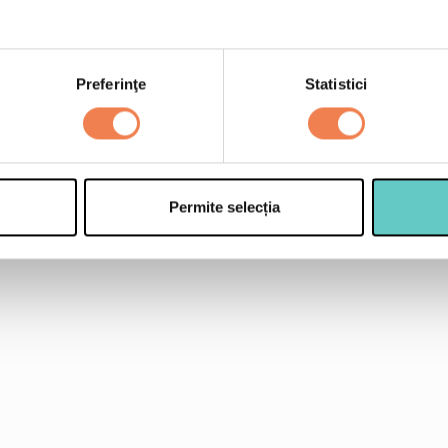
1 dovlecel
100 ml smantana de g
50 ml ulei de masline
Preferinţe
Statistici
¼ lingurita rozmarin p
sare si piper
Permite selecția