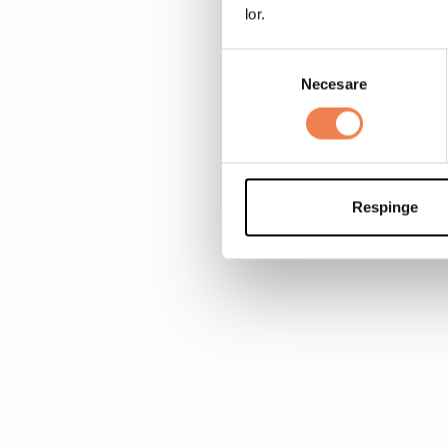
lor.
Selecția
Necesare
consimțământului
Respinge