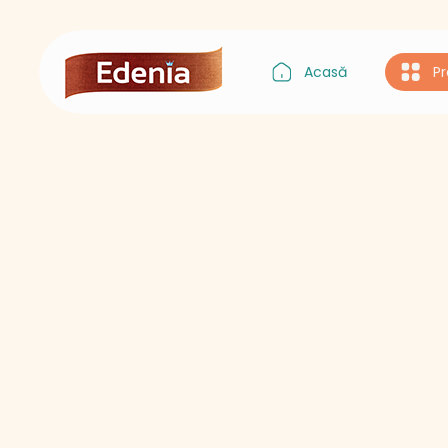
Acasă
P
Gustul Asiei
Gustul Italiei