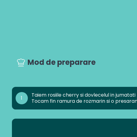
Mod de preparare
Taiem rosiile cherry si dovlecelul in jumatat
1
Tocam fin ramura de rozmarin si o presaram 