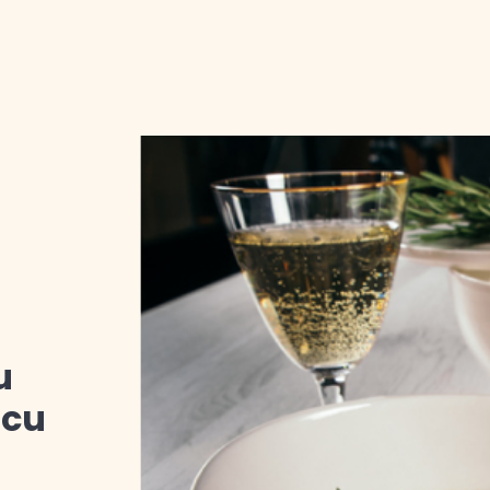
u
 cu