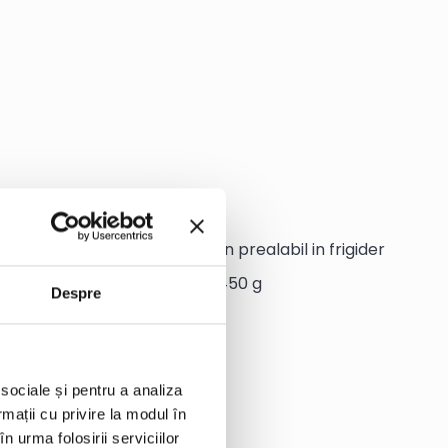
Edenia 450 g, decongelate in prealabil in frigider
tru Supa de legume Edenia 450 g
Despre
 sociale și pentru a analiza
rmații cu privire la modul în
n urma folosirii serviciilor