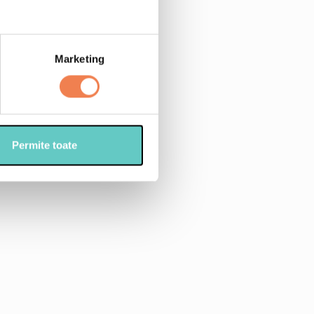
atit
Marketing
raf
Permite toate