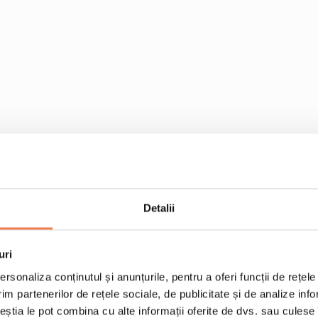
1 punga Vinete coapte 
½ punga Amestec pen
Detalii
e le adaugi.
80 g emmental portii
4 felii paine toast
uri
100 g rosii cherry
rsonaliza conținutul și anunțurile, pentru a oferi funcții de rețele
im partenerilor de rețele sociale, de publicitate și de analize info
1 ramura rozmarin
ceștia le pot combina cu alte informații oferite de dvs. sau culese î