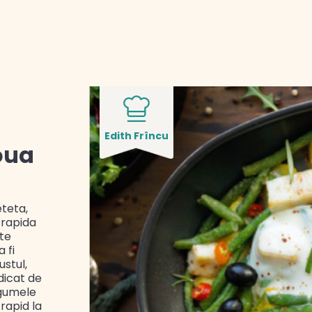
Edith Frîncu
oua
eteta,
 rapida
 te
 fi
stul,
dicat de
egumele
rapid la