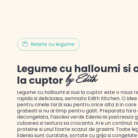
Gustul Spaniei
Rețete cu legume
Gustul Mexicului
Legume cu halloumi si 
Gustul Libanului
la cuptor
by Edith
Legume cu halloumi si oua la cuptor este o noua r
rapida si delicioasa, semnata Edith Kitchen. O idee
pentru cinele tarzii sau pentru orice alta zi in care
grabesti si nu ai timp pentru gatit. Preparata fara a
decongelata, Fasolea verde Edenia isi pastreaza gu
culoarea si textura sa crocanta. Are un continut ri
proteine si unul foarte scazut de grasimi. Toate l
Edenia sunt curatate, sortate cu grija si congelate 