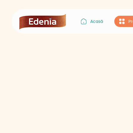
Acasă
P
Gustul Asiei
Gustul Italiei