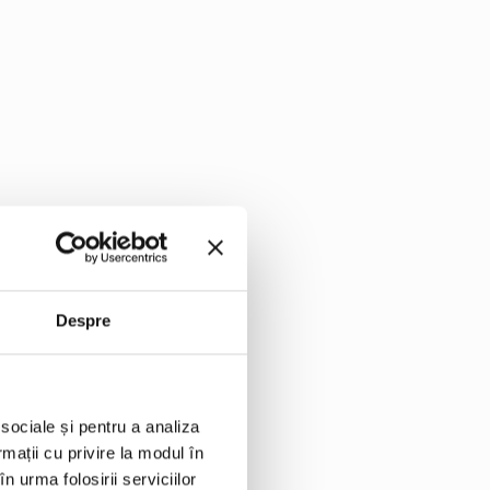
denia
Despre
 sociale și pentru a analiza
ulat
rmații cu privire la modul în
n urma folosirii serviciilor