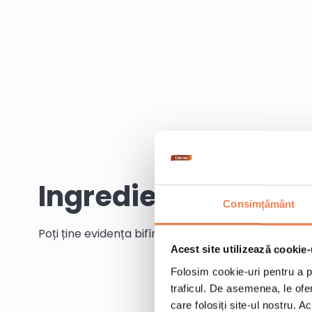
Ingrediente
Consimțământ
Poți ține evidența bifînd ingredientele pe măsură c
Acest site utilizează cookie-
Folosim cookie-uri pentru a pe
traficul. De asemenea, le ofer
care folosiți site-ul nostru. A