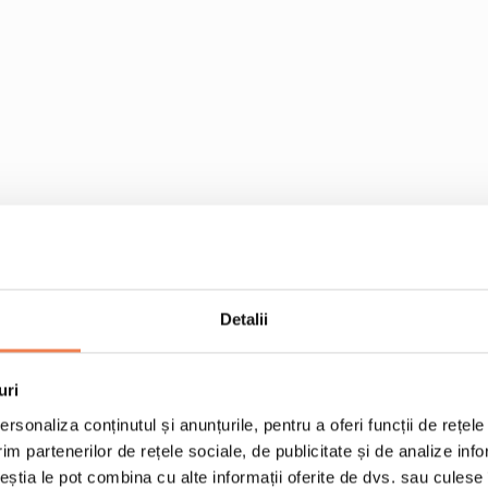
200 g Fasole Verde E
Detalii
100 g branza halloumi
e le adaugi.
2 oua
uri
3-4 linguri de ulei
rsonaliza conținutul și anunțurile, pentru a oferi funcții de rețele
1 lingurita usturoi gran
im partenerilor de rețele sociale, de publicitate și de analize info
cateva masline
ceștia le pot combina cu alte informații oferite de dvs. sau culese î