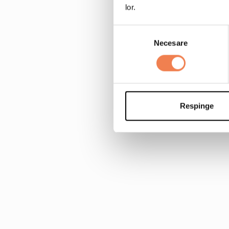
lor.
Selecția
Necesare
consimțământului
Respinge