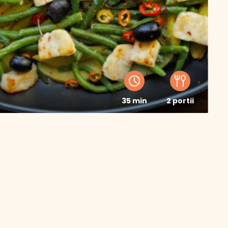
35 min
2 portii