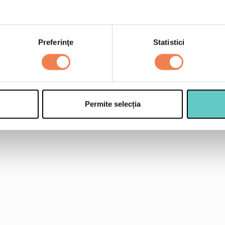
ardei iute (optional)
sare
Preferinţe
Statistici
piper
Permite selecția