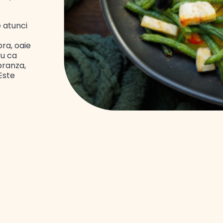
 atunci
ra, oaie
ru ca
branza,
Este