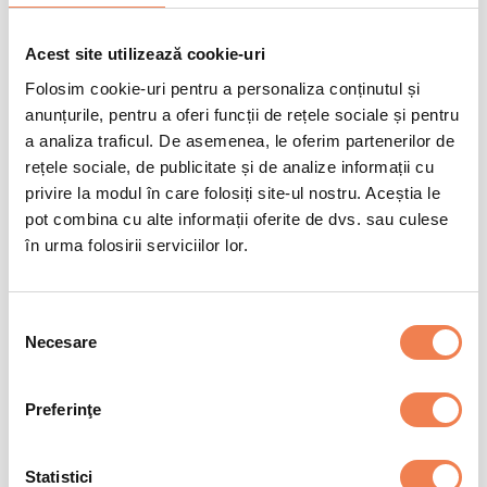
La cuptor
11-14 minute
Acest site utilizează cookie-uri
Folosim cookie-uri pentru a personaliza conținutul și
Preincalziti cuptorul la 200 °C. Indepartati folia si asezati pizza
+
congelata in centrul cuptorului, pe grilaj si lasati-o sa se coaca
anunțurile, pentru a oferi funcții de rețele sociale și pentru
Valori nutriționale/100gr
cca 11 – 14 minute. Pizza este gata pentru servire daca branza s-a
topit bine si marginea este maronie si crocanta. In cazul in care
a analiza traficul. De asemenea, le oferim partenerilor de
pizza s-a decongelat putin in timpul transportului, recomandam
rețele sociale, de publicitate și de analize informații cu
reducerea timpului de coacere.
Informații nutriționale
Per 100 gr
% CR*
privire la modul în care folosiți site-ul nostru. Aceștia le
pot combina cu alte informații oferite de dvs. sau culese
Valoare energetică
1155 kJ / 275 kcal
14%
+
Condiții de păstrare
în urma folosirii serviciilor lor.
Grasimi
12g
17%
din care acizi grasi saturati
4.5g
23%
-18 °C
pana la data inscrisa pe ambalaj
Glucide
30g
12%
Selecția
Necesare
din care zaharuri
1.6g
2%
consimțământului
Proteine
11g
22%
Sare
1.1g
18%
Preferinţe
*Consumul de referință al unui adult obișnuit este de 8400kJ/2000kcal
Statistici