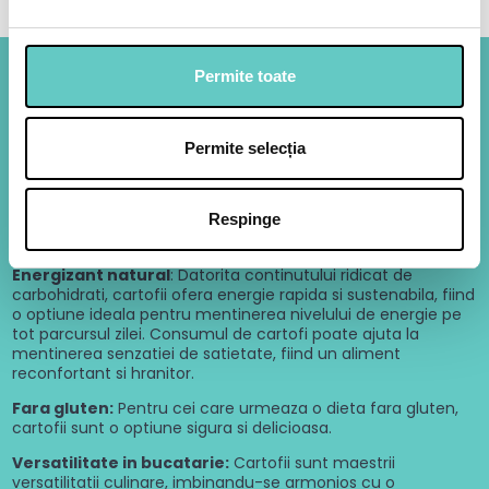
Permite toate
Beneficii
Permite selecția
Disponibil tot anul
Fără pierderi
Rapid
Sursa bogata de nutrienti
: Cartofii sunt o sursa excelenta
de carbohidrati, fibre si vitamine esentiale precum vitamina
Respinge
C, vitamina B6 si potasiu.
Energizant natural
: Datorita continutului ridicat de
carbohidrati, cartofii ofera energie rapida si sustenabila, fiind
o optiune ideala pentru mentinerea nivelului de energie pe
tot parcursul zilei. Consumul de cartofi poate ajuta la
mentinerea senzatiei de satietate, fiind un aliment
reconfortant si hranitor.
Fara gluten:
Pentru cei care urmeaza o dieta fara gluten,
cartofii sunt o optiune sigura si delicioasa.
Versatilitate in bucatarie:
Cartofii sunt maestrii
versatilitatii culinare, imbinandu-se armonios cu o