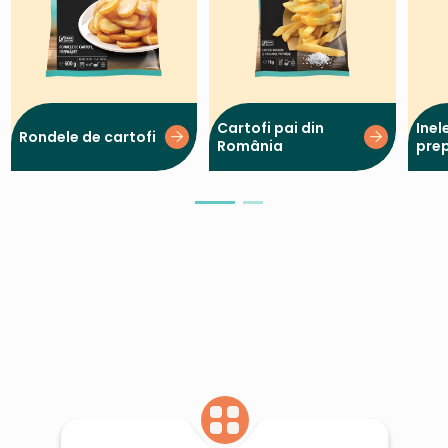
Cartofi pai din
Inel
Rondele de cartofi
România
prep