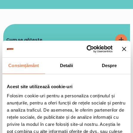
+
Cum se gătește
La cuptor
20min
Consimțământ
Detalii
Despre
Pune inelele de calamar Edenia congelate intr-o tava de cuptor,
+
Valori nutriționale/100gr
pe hartie de copt, introdu tava in cuptorul preincalzit la 200 °C
timp de 15-20 de minute sau pana cand inelele de calamar pane
capata o culoare brun-aurie.
Acest site utilizează cookie-uri
Informații nutriționale
Per 100 gr
% CR*
Tigaie
3min
Folosim cookie-uri pentru a personaliza conținutul și
anunțurile, pentru a oferi funcții de rețele sociale și pentru
Valoare energetică
876 kJ / 208 kcal
10%
+
Pune inelele de calamar pane Edenia congelate intr-o tigaie cu
Condiții de păstrare
a analiza traficul. De asemenea, le oferim partenerilor de
ulei incins si prajeste-le la foc mediu aproximativ 2-3 minute,
Grăsimi
9 g
13%
pana capata o culoare brun-aurie.
rețele sociale, de publicitate și de analize informații cu
Din care acizi saturați
1.2 g
6%
privire la modul în care folosiți site-ul nostru. Aceștia le
-6 °C
Timp de o saptamana
Glucide
25 g
10%
pot combina cu alte informații oferite de dvs. sau culese