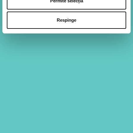
Permite selecția
Disponibil tot anul
Fără pierderi
Rapid
Inelele de calamar pane Edenia sunt preparate din 100%
calamar si invelite intr-o crusta crocanta. Sunt gustoase si
Respinge
se prepara usor si rapid, la cuptor, fara ulei.