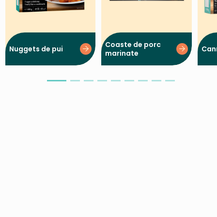
Coaste de porc
Nuggets de pui
Cann
marinate