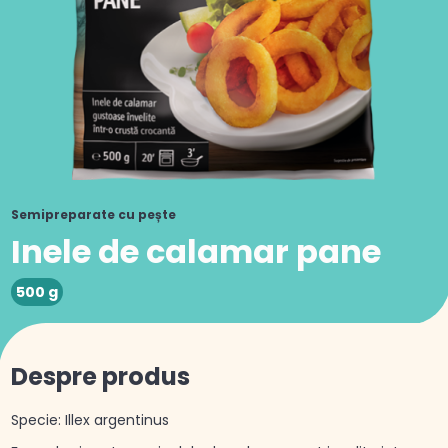
Semipreparate cu pește
Inele de calamar pane
500 g
Despre produs
Specie: Illex argentinus