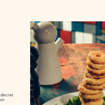
 discret
 un