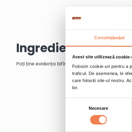
Consimțământ
Ingrediente
Acest site utilizează cookie-
Poți ține evidența bifînd ingredientele pe măsură c
Folosim cookie-uri pentru a pe
traficul. De asemenea, le ofer
care folosiți site-ul nostru. A
lor.
Selecția
Necesare
consimțământului