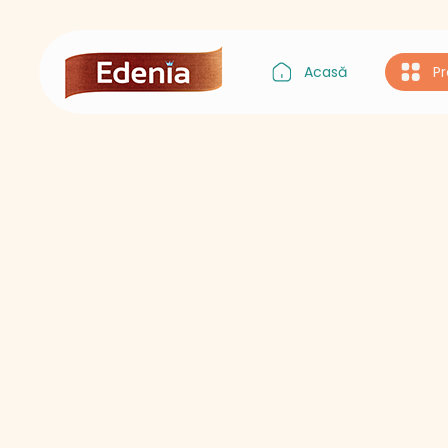
Acasă
P
Gustul Asiei
Gustul Italiei