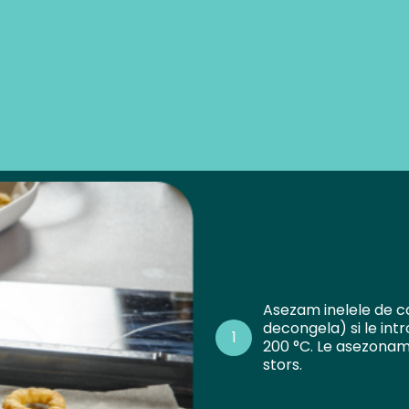
Asezam inelele de c
decongela) si le int
1
200 °C. Le asezonam
stors.