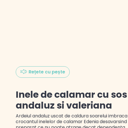
Gustul Spaniei
Gustul Mexicului
Gustul Libanului
Rețete cu pește
Inele de calamar cu sos
andaluz si valeriana
Ardeiul andaluz uscat de caldura soarelui imbraca
crocantul inelelor de calamar Edenia desavarsind
preparat ce nu poate atrage decat dependenta.