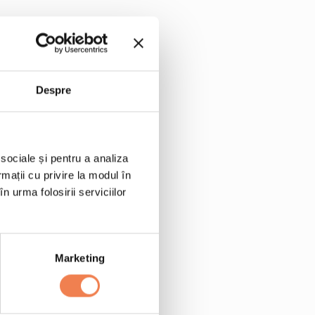
Despre
mar pane Edenia 300 g
 sociale și pentru a analiza
rmații cu privire la modul în
n urma folosirii serviciilor
ce
Marketing
 soarelui
 camerei)