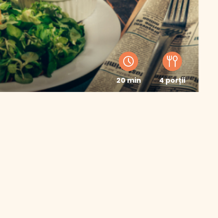
20 min
4 porții