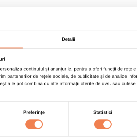
Detalii
1 cutie Inele de cala
½ ardei rosu
uri
e le adaugi.
½ ardei verde
rsonaliza conținutul și anunțurile, pentru a oferi funcții de rețele
im partenerilor de rețele sociale, de publicitate și de analize info
½ ardei iute
ceștia le pot combina cu alte informații oferite de dvs. sau culese î
¼ legatura patrunjel
1 lingurita paprika dul
2 catei usturoi
Preferinţe
Statistici
300 ml ulei de floarea
1 ou (la temperatura