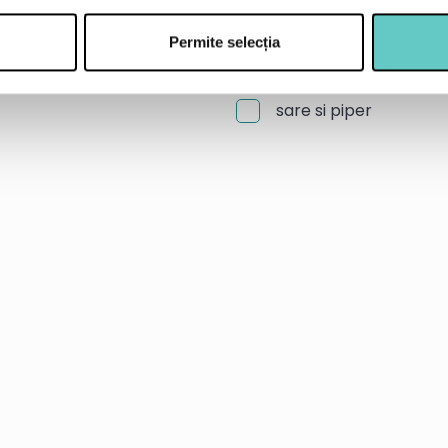
1 lamaie
80 ml ulei de masline
Permite selecția
frunze verzi: salata v
sare si piper