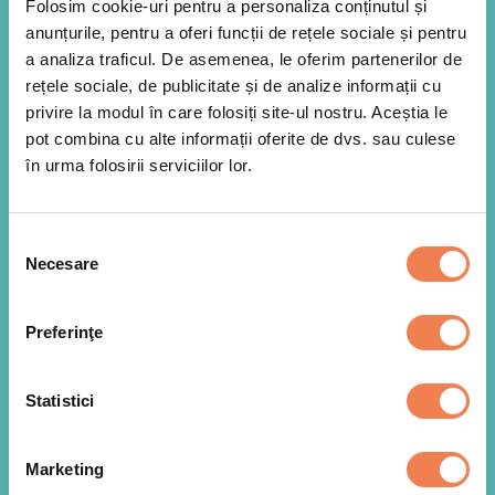
Folosim cookie-uri pentru a personaliza conținutul și
Intr-o tigaie mai adanca am incins usor uleiul de
1
masline impreuna cu bucatica de unt si am sotat
anunțurile, pentru a oferi funcții de rețele sociale și pentru
salotele (sau prazul). Le-am presarat cu un praf
a analiza traficul. De asemenea, le oferim partenerilor de
de sare si le-am calit la foc mediu pana au
rețele sociale, de publicitate și de analize informații cu
devenit translucide (fara sa se prajeasca).
privire la modul în care folosiți site-ul nostru. Aceștia le
pot combina cu alte informații oferite de dvs. sau culese
în urma folosirii serviciilor lor.
Peste ele am adaugat legumele congelate din
2
Amestecul de conopida de la Edenia (nu necesita
decongelare). Am amestecat usor cu o spatula si
am lasat tigaia la foc mediu timp de 3-4 minute.
Selecția
Necesare
consimțământului
Preferinţe
Statistici
Marketing