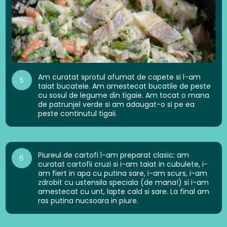
Am curatat sprotul afumat de capete si l-am
5
taiat bucatele. Am amestecat bucatile de peste
cu sosul de legume din tigaie. Am tocat o mana
de patrunjel verde si am adaugat-o si pe ea
peste continutul tigaii.
Piureul de cartofi l-am preparat clasic: am
6
curatat cartofii cruzi si i-am taiat in cubulete, i-
am fiert in apa cu putina sare, i-am scurs, i-am
zdrobit cu ustensila speciala (de mana!) si i-am
amestecat cu unt, lapte cald si sare. La final am
ras putina nucsoara in piure.