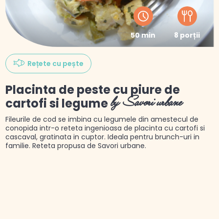
50 min
8 porții
Rețete cu pește
Placinta de peste cu piure de
cartofi si legume
by Savori urbane
Fileurile de cod se imbina cu legumele din amestecul de
conopida intr-o reteta ingenioasa de placinta cu cartofi si
cascaval, gratinata in cuptor. Ideala pentru brunch-uri in
familie. Reteta propusa de Savori urbane.