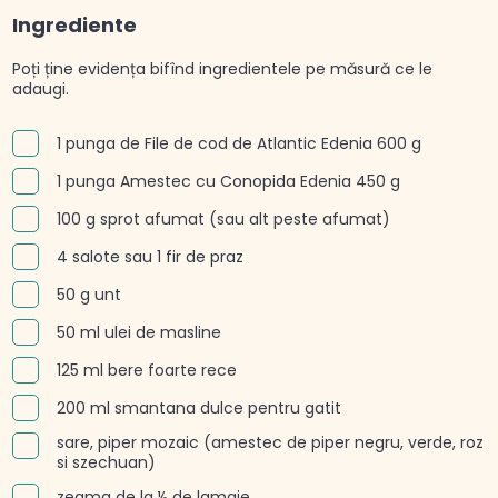
Ingrediente
Poți ține evidența bifînd ingredientele pe măsură ce le
adaugi.
1 punga de File de cod de Atlantic Edenia 600 g
1 punga Amestec cu Conopida Edenia 450 g
100 g sprot afumat (sau alt peste afumat)
4 salote sau 1 fir de praz
50 g unt
50 ml ulei de masline
125 ml bere foarte rece
200 ml smantana dulce pentru gatit
sare, piper mozaic (amestec de piper negru, verde, roz
si szechuan)
zeama de la ½ de lamaie