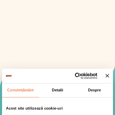
Mod de preparare
Consimțământ
Detalii
Despre
Acest site utilizează cookie-uri