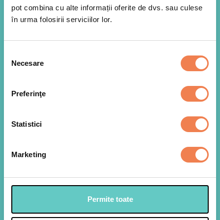
pot combina cu alte informații oferite de dvs. sau culese
în urma folosirii serviciilor lor.
Selecția
Necesare
consimțământului
Preferinţe
Punem o oala cu apa pe foc si dam apa in clocot.
Statistici
1
Asezam spanacul frunze Edenia intr-o sita,
deasupra oalei cu apa, astfel incat spanacul sa
nu intre in apa. Il lasam cateva minute la aburul
Marketing
fierbinte, pana cand se separa frunzele.
Permite toate