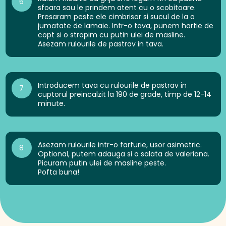
6
sfoara sau le prindem atent cu o scobitoare.
Presaram peste ele cimbrisor si sucul de la o
jumatate de lamaie. Intr-o tava, punem hartie de
copt si o stropim cu putin ulei de masline.
Asezam rulourile de pastrav in tava.
Introducem tava cu rulourile de pastrav in
7
cuptorul preincalzit la 190 de grade, timp de 12-14
minute.
Asezam rulourile intr-o farfurie, usor asimetric.
8
Optional, putem adauga si o salata de valeriana.
Picuram putin ulei de masline peste.
Pofta buna!