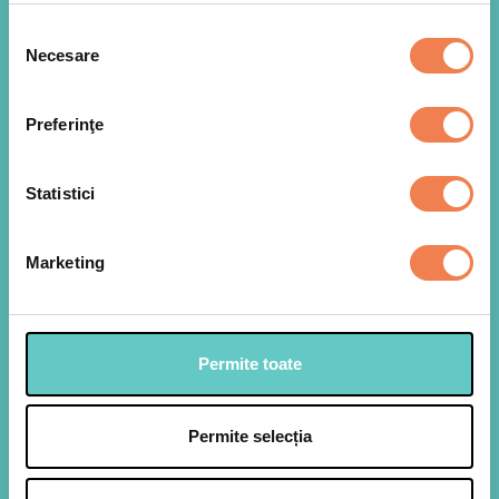
Selecția
Necesare
consimțământului
Preferinţe
Statistici
Mixam amestecul de ierburi uscate provensale cu
1
3 linguri de ulei de masline. Punem fileurile de
pastrav, decongelate in prealabil, intr-o tava pe
Marketing
hartie de copt si le ungem cu aceasta pasta.
Introducem tava in cuptorul preincalzit la 150 oC
timp de 10 minute.
Permite toate
Intr-o oala cu apa clocotita, adaugam o lingurita
2
de sare si lingurita de otet, apoi conopida
Permite selecția
congelata Edenia, pe care o blansam 2 minute.
Scoatem conopida intr-un bol cu apa rece si o
rupem in bucati mai mici.