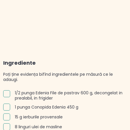
Ingrediente
Poți ține evidența bifînd ingredientele pe măsură ce le
adaugi.
1/2 punga Edenia File de pastrav 600 g, decongelat in
prealabil, in frigider
1 punga Conopida Edenia 450 g
15 g ierburile provensale
8 linguri ulei de masline