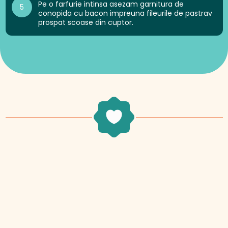
Pe o farfurie intinsa asezam garnitura de
5
conopida cu bacon impreuna fileurile de pastrav
prospat scoase din cuptor.