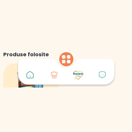
Produse folosite
File de Păstrăv
Legume