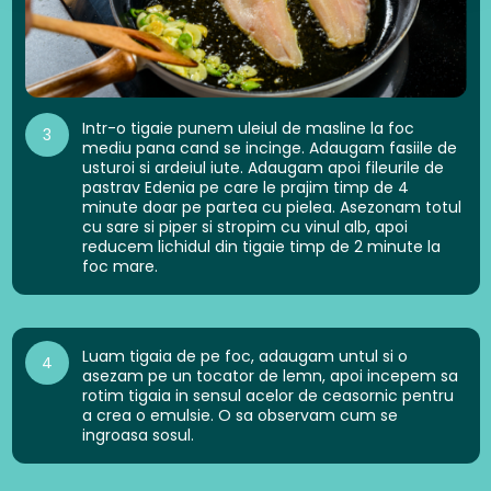
Intr-o tigaie punem uleiul de masline la foc
3
mediu pana cand se incinge. Adaugam fasiile de
usturoi si ardeiul iute. Adaugam apoi fileurile de
pastrav Edenia pe care le prajim timp de 4
minute doar pe partea cu pielea. Asezonam totul
cu sare si piper si stropim cu vinul alb, apoi
reducem lichidul din tigaie timp de 2 minute la
foc mare.
Luam tigaia de pe foc, adaugam untul si o
4
asezam pe un tocator de lemn, apoi incepem sa
rotim tigaia in sensul acelor de ceasornic pentru
a crea o emulsie. O sa observam cum se
ingroasa sosul.