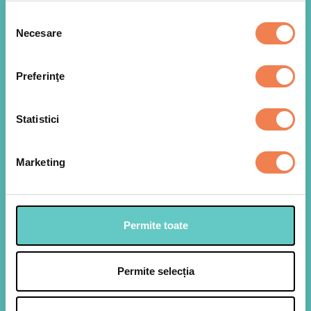
Selecția
Necesare
consimțământului
Preferinţe
Statistici
Intr-un robot de bucatarie cu lama in S punem
1
crackersii, parmezanul si sarea si ii maruntim
pana cand obtinem un amestec fin si omogen.
Marketing
Decongelam pestele si cu o penseta (sau cu
mana) scoatem oasele – se simt la presarea
usoara cu degetul. Taiem fiecare bucata de
peste in jumatate si le dam prin amestecul de
crackers cu parmezan, presand bine pe toate
Permite toate
partile.
Permite selecția