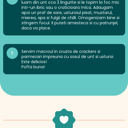
luam din unt cca 3 lingurite si le topim la foc mic
intr-un ibric sau o craticioara mica. Adaugam
apoi un praf de sare, usturoiul pisat, mustarul,
mierea, apa si fulgii de chilli. Omogenizam bine si
stingem focul. Il puteti amesteca si cu patrunjel,
daca va place.
Servim macroul in crusta de crackers si
5
parmezan impreuna cu sosul de unt si usturoi.
Este delicios!
Pofta buna!