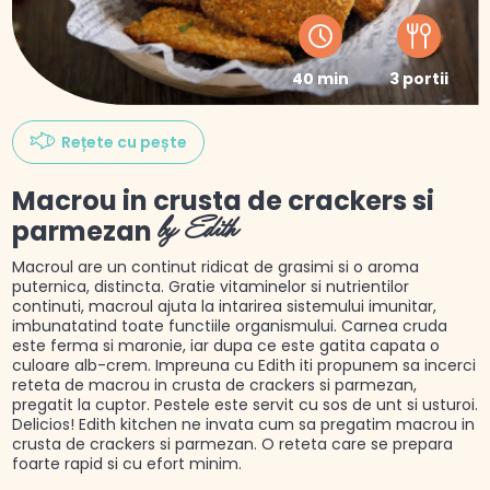
40 min
3 portii
Rețete cu pește
Macrou in crusta de crackers si
parmezan
by Edith
Macroul are un continut ridicat de grasimi si o aroma
puternica, distincta. Gratie vitaminelor si nutrientilor
continuti, macroul ajuta la intarirea sistemului imunitar,
imbunatatind toate functiile organismului. Carnea cruda
este ferma si maronie, iar dupa ce este gatita capata o
culoare alb-crem. Impreuna cu Edith iti propunem sa incerci
reteta de macrou in crusta de crackers si parmezan,
pregatit la cuptor. Pestele este servit cu sos de unt si usturoi.
Delicios! Edith kitchen ne invata cum sa pregatim macrou in
crusta de crackers si parmezan. O reteta care se prepara
foarte rapid si cu efort minim.