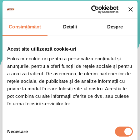
Consimțământ
Detalii
Despre
Acest site utilizează cookie-uri
Folosim cookie-uri pentru a personaliza conținutul și
anunțurile, pentru a oferi funcții de rețele sociale și pentru
a analiza traficul. De asemenea, le oferim partenerilor de
rețele sociale, de publicitate și de analize informații cu
Fructe
privire la modul în care folosiți site-ul nostru. Aceștia le
Vegane, fara gluten sau fara zahar adaugat Fructele Edenia
pot combina cu alte informații oferite de dvs. sau culese
iti dau idei pentru orice preparat si doar imaginatia este
în urma folosirii serviciilor lor.
limita
Selecția
Necesare
consimțământului