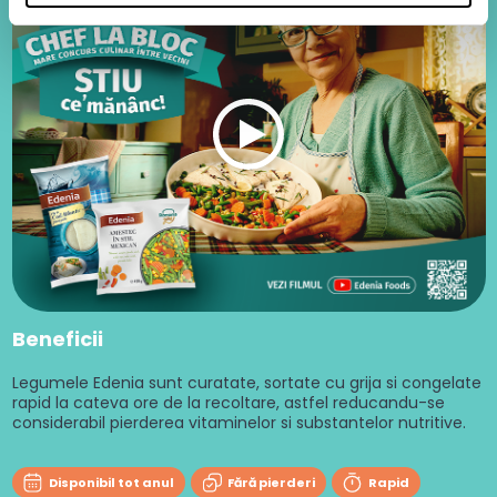
Beneficii
Legumele Edenia sunt curatate, sortate cu grija si congelate
rapid la cateva ore de la recoltare, astfel reducandu-se
considerabil pierderea vitaminelor si substantelor nutritive.
Disponibil tot anul
Fără pierderi
Rapid