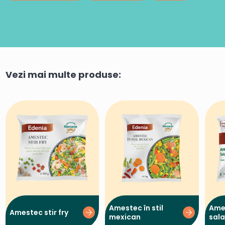
Vezi mai multe produse:
Amestec în stil
Ame
Amestec stir fry
mexican
sala