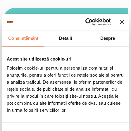
+
Cum se gătește
Consimțământ
Detalii
Despre
La tigaie
5-7min
Intr-o tigaie incinsa adauga amestecul stir fry Edenia congelat si
+
Valori nutriționale/100gr
amesteca in mod regulat, la foc mediu, timp de 5-7 minute.
Acest site utilizează cookie-uri
Folosim cookie-uri pentru a personaliza conținutul și
Informații nutriționale
Per 100 gr
% CR*
anunțurile, pentru a oferi funcții de rețele sociale și pentru
a analiza traficul. De asemenea, le oferim partenerilor de
Valoare energetică
269 kJ / 64 kcal
3%
+
rețele sociale, de publicitate și de analize informații cu
Condiții de păstrare
Grăsimi
0.3 g
<1%
privire la modul în care folosiți site-ul nostru. Aceștia le
pot combina cu alte informații oferite de dvs. sau culese
Din care acizi saturați
<0.1 g
<1%
-18 °C
Pana la data inscrisa pe ambalaj
în urma folosirii serviciilor lor.
Glucide
11 g
4%
Din care zaharuri
1.7 g
2%
Fibre
2.8 g
-
Selecția