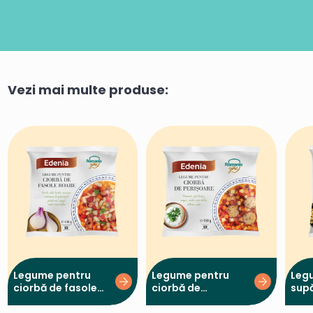
Vezi mai multe produse:
Legume pentru
Legume pentru
Leg
ciorbă de fasole
ciorbă de
sup
boabe
perișoare
ciup