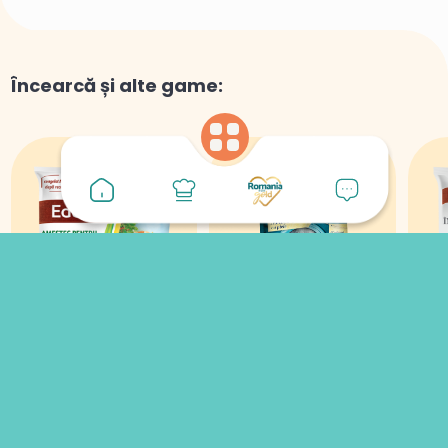
Încearcă și alte game:
Amestec pentru
File de Macrou
Ame
salată beouf
Legume