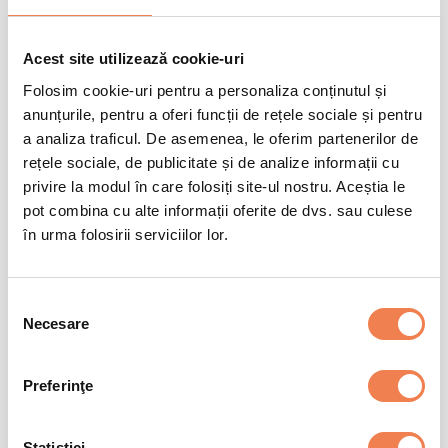
Valoare energetică
113 kJ / 27 kcal
1%
+
Condiții de păstrare
Acest site utilizează cookie-uri
Grăsimi
0.2 g
<1%
Din care acizi saturați
0.0 g
<1%
Folosim cookie-uri pentru a personaliza conținutul și
-18 °C
Pana la data inscrisa pe ambalaj
anunțurile, pentru a oferi funcții de rețele sociale și pentru
Glucide
4.2 g
2%
a analiza traficul. De asemenea, le oferim partenerilor de
Din care zaharuri
1.2 g
1%
rețele sociale, de publicitate și de analize informații cu
Fibre
1.6 g
-
privire la modul în care folosiți site-ul nostru. Aceștia le
Proteine
1.2 g
2%
pot combina cu alte informații oferite de dvs. sau culese
Sare
0.06 g
1%
în urma folosirii serviciilor lor.
*Consumul de referință al unui adult obișnuit este de 8400kJ/2000kcal
Selecția
Necesare
consimțământului
Preferinţe
Statistici