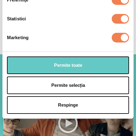
*Consumul de referință al unui adult obișnuit este de 8400kJ/2000kcal
Statistici
Marketing
Permite toate
Ce-ar merge o pizza!
Permite selecția
Respinge