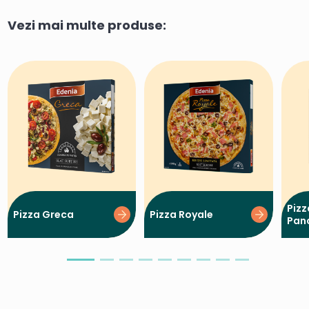
Vezi mai multe produse:
Pizz
Pizza Greca
Pizza Royale
Panc