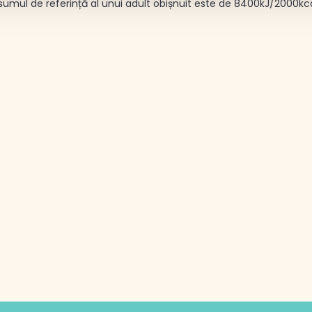
umul de referință al unui adult obișnuit este de 8400kJ/2000kc
i peletii de cartofi dulci intr-un
termorezistent cu capac si
Pana la data inscrisa pe ambalaj
8 °C
gati cate 50 ml apa pentru
are 100 g peleti de mazare.
duceti vasul in cuptorul cu
ounde, la 900 W timp de 3
e, apoi amestecati si incalziti
2 minute. La final amestecati si
onati dupa gust cu sare, piper,
au ulei de masline.