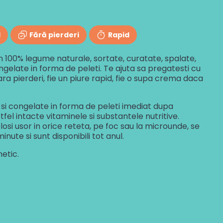
l
Fără pierderi
Rapid
in 100% legume naturale, sortate, curatate, spalate,
ngelate in forma de peleti. Te ajuta sa pregatesti cu
ara pierderi, fie un piure rapid, fie o supa crema daca
si congelate in forma de peleti imediat dupa
fel intacte vitaminele si substantele nutritive.
olosi usor in orice reteta, pe foc sau la microunde, se
nute si sunt disponibili tot anul.
etic.