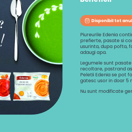
Disponibil tot anu
Piureurile Edenia cont
prefierte, pasate si co
usurinta, dupa pofta, f
adaugi apa.
Legumele sunt pasate 
recoltare, pastrand ast
Peletii Edenia se pot f
gatesc usor in doar 5 mi
Nu sunt modificate gen