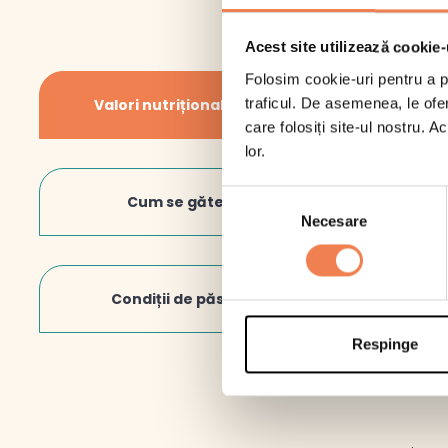
Acest site utilizează cookie-
Folosim cookie-uri pentru a pe
În 
Inf
traficul. De asemenea, le ofer
Valori nutriționale/100gr
care folosiți site-ul nostru. A
Piur
lor.
Val
Punet
Gră
oala 
Selecția
Cum se gătește
ames
Din
Necesare
consimțământului
omog
cu sa
Glu
masl
Din
200 g
Condiții de păstrare
400 g
Fib
Respinge
Pro
Sar
La 
Supa