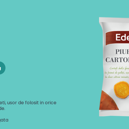
g
ti, usor de folosit in orice
de.
gata