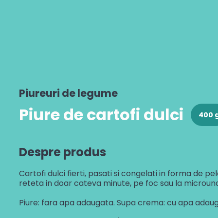
Cannelloni cu vită
Risotto cu ciuperci
Gustul Spaniei
Paella cu fructe de mare
Veggie paella
Gustul Mexicului
Mâncare de legume în stil mexican
Piureuri de legume
Gustul Libanului
Piure de cartofi dulci
Falafel
400 
Despre produs
Cartofi dulci fierti, pasati si congelati in forma de pele
reteta in doar cateva minute, pe foc sau la microun
Piure: fara apa adaugata. Supa crema: cu apa adau