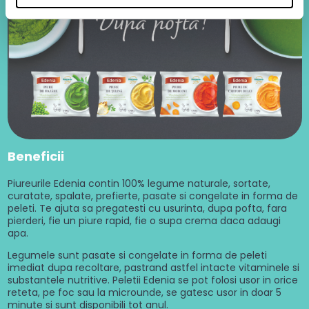
Beneficii
Piureurile Edenia contin 100% legume naturale, sortate,
curatate, spalate, prefierte, pasate si congelate in forma de
peleti. Te ajuta sa pregatesti cu usurinta, dupa pofta, fara
pierderi, fie un piure rapid, fie o supa crema daca adaugi
apa.
Legumele sunt pasate si congelate in forma de peleti
imediat dupa recoltare, pastrand astfel intacte vitaminele si
substantele nutritive. Peletii Edenia se pot folosi usor in orice
reteta, pe foc sau la microunde, se gatesc usor in doar 5
minute si sunt disponibili tot anul.