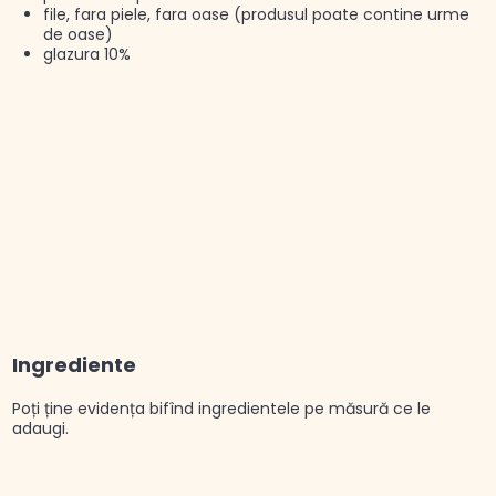
file, fara piele, fara oase (produsul poate contine urme
de oase)
glazura 10%
Ingrediente
Poți ține evidența bifînd ingredientele pe măsură ce le
adaugi.