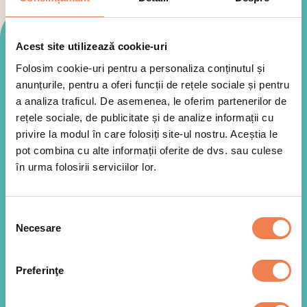
Mod de preparare
Acest site utilizează cookie-uri
Folosim cookie-uri pentru a personaliza conținutul și
anunțurile, pentru a oferi funcții de rețele sociale și pentru
a analiza traficul. De asemenea, le oferim partenerilor de
rețele sociale, de publicitate și de analize informații cu
privire la modul în care folosiți site-ul nostru. Aceștia le
pot combina cu alte informații oferite de dvs. sau culese
în urma folosirii serviciilor lor.
Selecția
Necesare
consimțământului
Preferinţe