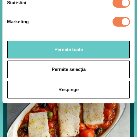
Intr-o tava incapatoare punem rosiile cherry,
Statistici
1
ceapa taiata solzi, maslinele negre taiate felii si
cele verzi intregi, sosul de rosii, usturoiul, uleiul de
masline, ardeiul iute taiat rondele, zaharul, putin
Marketing
oregano uscat, sare si piper si amestecam bine
totul.
Permite toate
Punem tava la cuptorul preincalzit la 180 °C
2
pentru cca 35 minute.
Permite selecția
Respinge