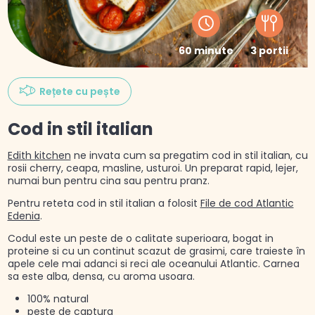
60 minute
3 portii
Rețete cu pește
Cod in stil italian
Edith kitchen
ne invata cum sa pregatim cod in stil italian, cu
rosii cherry, ceapa, masline, usturoi. Un preparat rapid, lejer,
numai bun pentru cina sau pentru pranz.
Pentru reteta cod in stil italian a folosit
File de cod Atlantic
Edenia
.
Codul este un peste de o calitate superioara, bogat in
proteine si cu un continut scazut de grasimi, care traieste în
apele cele mai adanci si reci ale oceanului Atlantic. Carnea
sa este alba, densa, cu aroma usoara.
100% natural
peste de captura