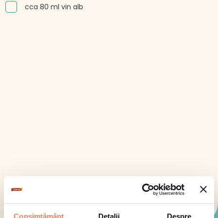
cca 80 ml vin alb
Consimțământ
Detalii
Despre