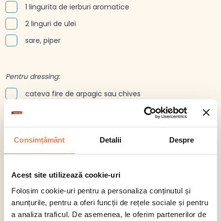
1 lingurita de ierburi aromatice
2 linguri de ulei
sare, piper
Pentru dressing:
cateva fire de arpagic sau chives
6 linguri de ulei de masline
2 linguri de otet
Consimțământ
Detalii
Despre
cateva frunze de busuioc
putin piper
Acest site utilizează cookie-uri
1 lingura de capere
Folosim cookie-uri pentru a personaliza conținutul și
1 lingura de mustar
anunțurile, pentru a oferi funcții de rețele sociale și pentru
1 lingura de pasta de ansoa sau 2 fileuri de ansoa
a analiza traficul. De asemenea, le oferim partenerilor de