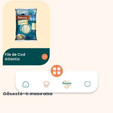
File de Cod
Atlantic
Găsește-ți inspirația