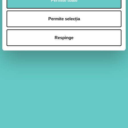
Permite toate
Permite selecția
Pentru metoda de preparare te invitam sa
Respinge
1
urmaresti clipul video de pe
YouTube
.