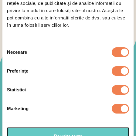
rețele sociale, de publicitate și de analize informații cu
putina sare
privire la modul în care folosiți site-ul nostru. Aceștia le
pot combina cu alte informații oferite de dvs. sau culese
în urma folosirii serviciilor lor.
Selecția
Necesare
consimțământului
Mod de preparare
Preferinţe
Statistici
Marketing