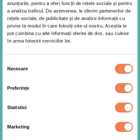
anunțurile, pentru a oferi funcții de rețele sociale și pentru
a analiza traficul. De asemenea, le oferim partenerilor de
rețele sociale, de publicitate și de analize informații cu
privire la modul în care folosiți site-ul nostru. Aceștia le
pot combina cu alte informații oferite de dvs. sau culese
în urma folosirii serviciilor lor.
Selecția
Necesare
consimțământului
Preferinţe
Statistici
Mai intai, piureul: Curatam de coaja cartofii, ii
1
spalam si-i punem la fiert. Cand sunt gata, ii
zdrobim cu furculita. Amestecam cartofii zdrobiti
Marketing
cu iaurtul, branza de vaca sfaramata, cepele
verzi tocate, mazarea (perpelita in tigaie inainte)