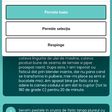
si porumbul. Omogenizam bine si deasupra
radem cascavalul. Dam la cuptorul incins la 180
de grade C timp de 20 de minute, pana cand
Permite toate
crusta de deasupra prinde culoare.
Permite selecția
Cat timp piureul nostru se imbiba de arome,
2
pregatim codul, pe care l-am tinut la decongelat
in frigider in seara dinainte. L-am scos din punga,
Respinge
l-am tamponat cu servetele ca sa se absoarba si
restul de apa si l-am uns cu un amestec din
cateva lingurite de ulei de masline, cateva
picaturi bune de zeama de lamaie si piper
proaspat rasnit. Dupa asta, l-am tapotat cu
fisticul dat prin blender inainte, dar nu pana cand
se transforma in pulbere; mie-mi place sa simt si
bucatele mici. Am apasat bine pe fistic ca sa
adere la carnea codului si am dat la cuptor (tot la
180 de grade C) pentru 20 de minute.
Servim pestele in crusta de fistic langa piureul cu
3