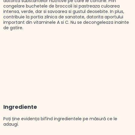
datorita substantelor nutritive pe care le contine. Prin
congelare buchetele de broccoli isi pastreaza culoarea
intensa, verde, dar si savoarea si gustul deosebite. In plus,
contribuie la portia zilnica de sanatate, datorita aportului
important din vitaminele A si C. Nu se decongeleaza inainte
de gatire.
Ingrediente
Poți ține evidența bifînd ingredientele pe măsură ce le
adaugi.