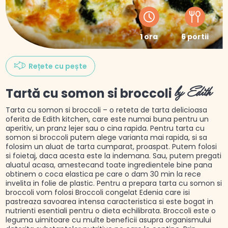
1 ora
6 portii
Rețete cu pește
Tartă cu somon si broccoli
by Edith
Tarta cu somon si broccoli – o reteta de tarta delicioasa
oferita de Edith kitchen, care este numai buna pentru un
aperitiv, un pranz lejer sau o cina rapida. Pentru tarta cu
somon si broccoli putem alege varianta mai rapida, si sa
folosim un aluat de tarta cumparat, proaspat. Putem folosi
si foietaj, daca acesta este la indemana. Sau, putem pregati
aluatul acasa, amestecand toate ingredientele bine pana
obtinem o coca elastica pe care o dam 30 min la rece
invelita in folie de plastic. Pentru a prepara tarta cu somon si
broccoli vom folosi Broccoli congelat Edenia care isi
pastreaza savoarea intensa caracteristica si este bogat in
nutrienti esentiali pentru o dieta echilibrata. Broccoli este o
leguma uimitoare cu multe beneficii asupra organismului