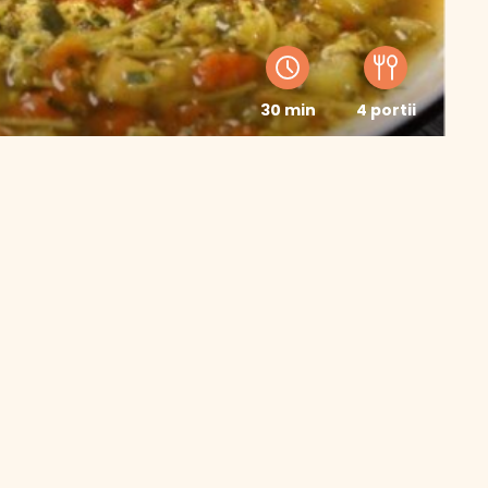
30 min
4 portii