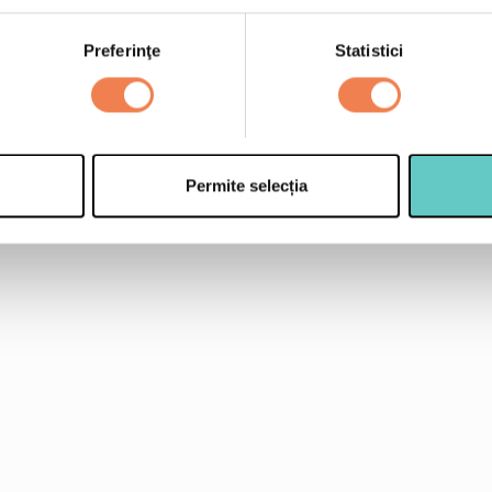
e le adaugi.
2 oua
Preferinţe
Statistici
1 mana de fidea
condimente dupa gust
Permite selecția