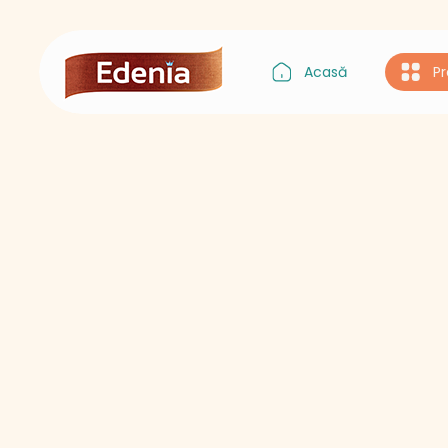
Acasă
P
Gustul Asiei
Gustul Italiei