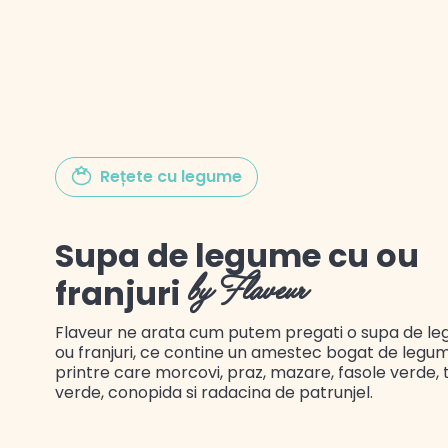
Gustul Spaniei
Rețete cu legume
Gustul Mexicului
Gustul Libanului
Supa de legume cu ou
franjuri
by Flaveur
Flaveur ne arata cum putem pregati o supa de l
ou franjuri, ce contine un amestec bogat de legum
printre care morcovi, praz, mazare, fasole verde, 
verde, conopida si radacina de patrunjel.