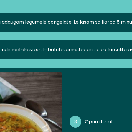
ba adaugam legumele congelate. Le lasam sa fiarba 8 minu
dimentele si ouale batute, amestecand cu o furculita astf
3
Oprim focul.