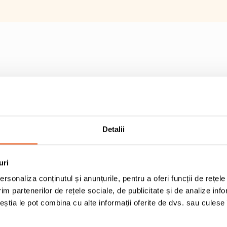
Detalii
uri
rsonaliza conținutul și anunțurile, pentru a oferi funcții de rețele
im partenerilor de rețele sociale, de publicitate și de analize info
ceștia le pot combina cu alte informații oferite de dvs. sau culese î
1 punga Amestec pent
1,5 l apa