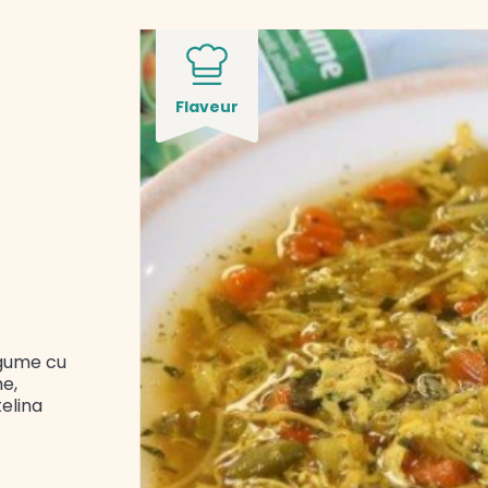
Flaveur
egume cu
e,
telina