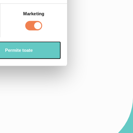
Marketing
: curcuma, patrunjel, tarhon
Permite toate