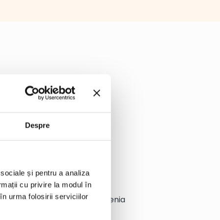
Despre
 sociale și pentru a analiza
rmații cu privire la modul în
n urma folosirii serviciilor
ru supa de legume 450 g Edenia