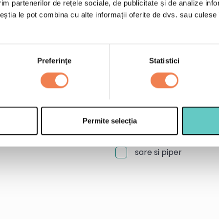
1 punga Broccoli Eden
im partenerilor de rețele sociale, de publicitate și de analize info
ceștia le pot combina cu alte informații oferite de dvs. sau culese î
1 pachet de foi pentr
e le adaugi.
1 cutie crema de bran
150 g branza camemb
Preferinţe
Statistici
20 g unt
100 ml smantana lichi
2 g nucsoara pudra
2 fire de ceapa verde
Permite selecția
30 ml ulei de masline
sare si piper