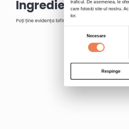
Ingrediente
traficul. De asemenea, le ofer
care folosiți site-ul nostru. A
lor.
Poți ține evidența bifînd ingredientele pe măsură c
Selecția
Necesare
consimțământului
Respinge