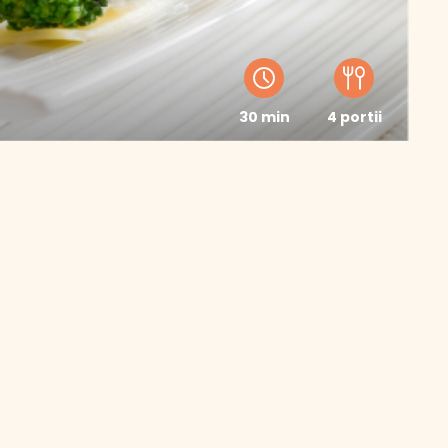
30 min
4 portii