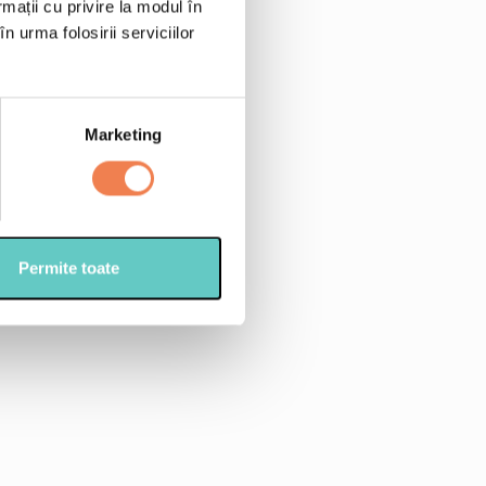
ia 450 g
rmații cu privire la modul în
n urma folosirii serviciilor
u lasagna
za Philadelphia 125 g
ert tocata marunt
Marketing
da
 tocata grosier
Permite toate