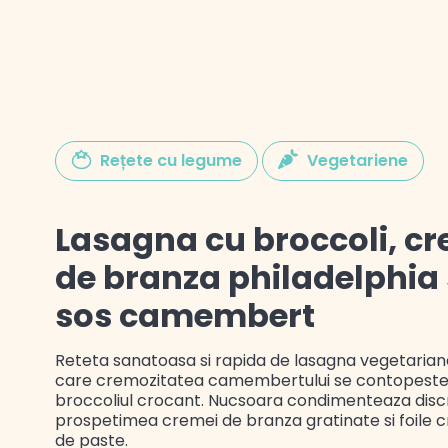
Gustul Spaniei
Rețete cu legume
Vegetariene
Gustul Mexicului
Lasagna cu broccoli, c
Gustul Libanului
de branza philadelphia 
sos camembert
Reteta sanatoasa si rapida de lasagna vegetariana
care cremozitatea camembertului se contopeste
broccoliul crocant. Nucsoara condimenteaza disc
prospetimea cremei de branza gratinate si foile 
de paste.