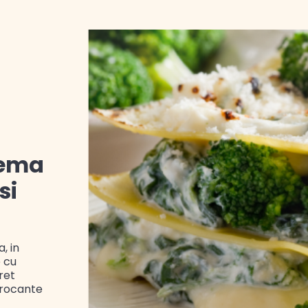
rema
si
, in
 cu
ret
crocante