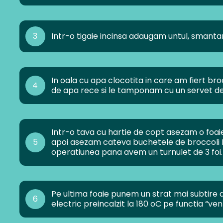
3
Intr-o tigaie incinsa adaugam untul, sman
In oala cu apa clocotita in care am fiert bro
4
de apa rece si le tamponam cu un servet de
Intr-o tava cu hartie de copt asezam o foai
5
apoi asezam cateva buchetele de broccoli 
operatiunea pana avem un turnulet de 3 foi.
Pe ultima foaie punem un strat mai subtire
6
electric preincalzit la 180 oC pe functia “ven