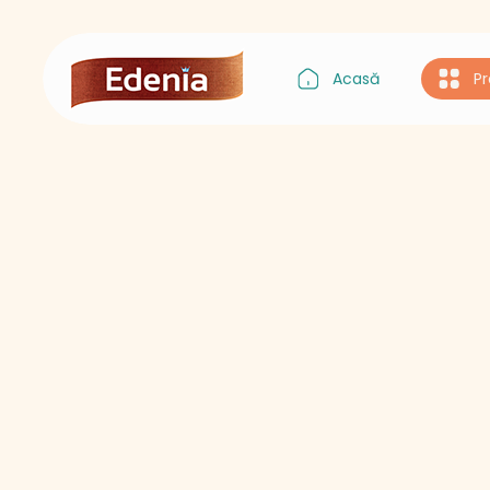
Acasă
P
Gustul Asiei
Gustul Italiei