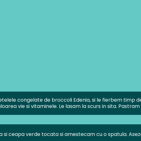
lele congelate de broccoli Edenia, si le fierbem timp de 
oarea vie si vitaminele. Le lasam la scurs in sita. Pastram i
 si ceapa verde tocata si amestecam cu o spatula. Asezo