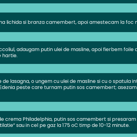
tana lichida si branza camembert, apoi amestecam la foc
ccoliul, adaugam putin ulei de masline, apoi fierbem foile
 hartie.
e de lasagna, o ungem cu ulei de masline si cu o spatula 
Edenia peste care turnam putin sos camembert; asezam 
 de crema Philadelphia, putin sos camembert si presaram
tilatie” sau in cel pe gaz la 175 oC timp de 10-12 minute.