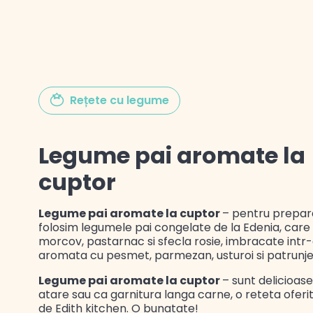
Gustul Spaniei
Rețete cu legume
Gustul Mexicului
Legume pai aromate la
Gustul Libanului
cuptor
Legume pai aromate la cuptor
– pentru prepar
folosim legumele pai congelate de la Edenia, care
morcov, pastarnac si sfecla rosie, imbracate intr
aromata cu pesmet, parmezan, usturoi si patrunjel
Legume pai aromate la cuptor
– sunt delicioas
atare sau ca garnitura langa carne, o reteta oferi
de
Edith kitchen.
O bunatate!