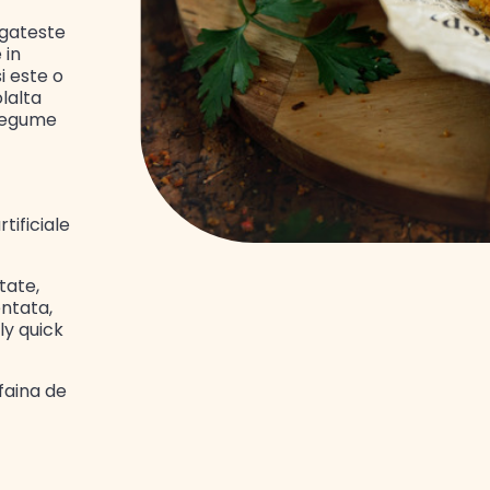
gateste
 in
i este o
olalta
 legume
tificiale
tate,
entata,
ly quick
faina de