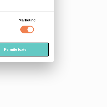
legume pai
e
Marketing
s
ie
Permite toate
lat
cat