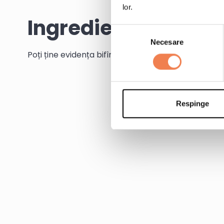
lor.
Ingrediente
Selecția
Necesare
consimțământului
Poți ține evidența bifînd ingredientele pe măsură c
Respinge