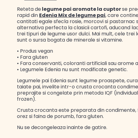
Reteta de
legume pai aromate la cuptor
se pre
rapid din
Edenia Mix de legume pai
, care contine
cantitati egale sfecla rosie, morcovi si pastarnac s
alternativa perfecta la clasicii cartofi, aducand la
trei tipuri de legume usor dulci. Mai mult, cele trei
sunt o sursa bogata de minerale si vitamine.
• Produs vegan
• Fara gluten
• Fara conservanti, coloranti artificiali sau arome ar
• Legumele Edenia nu sunt modificate genetic.
Legumele pai Edenia sunt legume proaspete, cura
taiate pai, invelite intr-o crusta crocanta condim
preprajite si congelate prin metoda IQF (individual
frozen).
Crusta crocanta este preparata din condimente, 
orez si faina de porumb, fara gluten.
Nu se decongeleaza inainte de gatire.