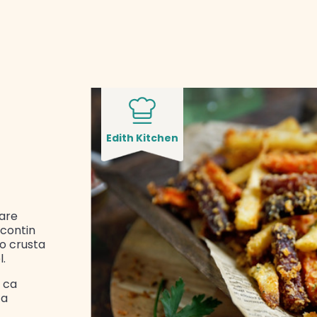
Edith Kitchen
are
 contin
-o crusta
.
e ca
ta