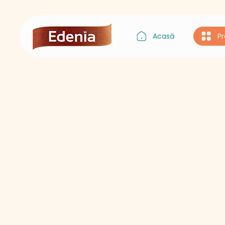
Acasă
P
Gustul Asiei
Gustul Italiei