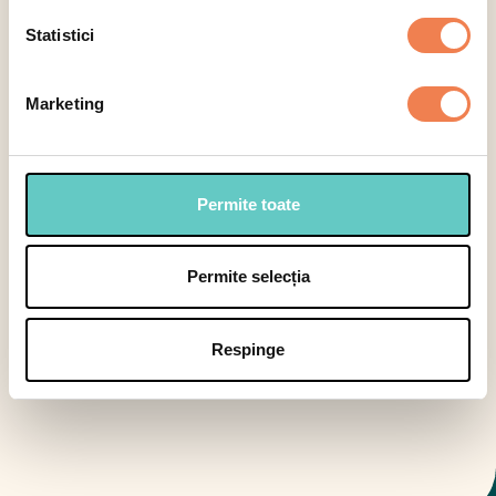
Statistici
Marketing
Selectează categoria
Semipreparate
Smoothies
Specia
Permite toate
Permite selecția
Selectează
Respinge
Semipreparate