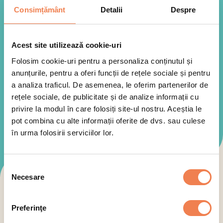
Consimțământ
Detalii
Despre
Edenia aduce calitatea constantă într-o gama diversă de
produse congelate, disponibile tot anul.
Acest site utilizează cookie-uri
Folosim cookie-uri pentru a personaliza conținutul și
anunțurile, pentru a oferi funcții de rețele sociale și pentru
a analiza traficul. De asemenea, le oferim partenerilor de
rețele sociale, de publicitate și de analize informații cu
privire la modul în care folosiți site-ul nostru. Aceștia le
pot combina cu alte informații oferite de dvs. sau culese
în urma folosirii serviciilor lor.
Selecția
Necesare
consimțământului
Toate produsele Edenia sunt:
Preferinţe