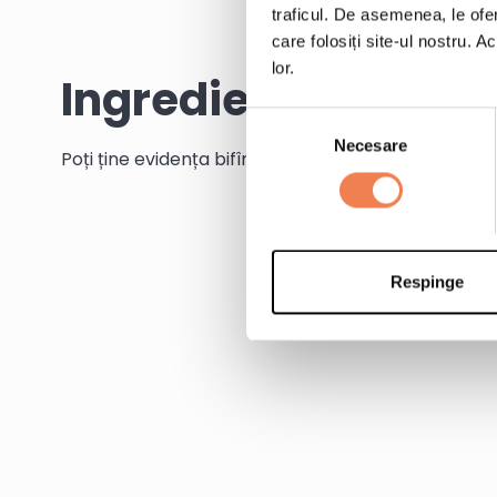
traficul. De asemenea, le ofer
care folosiți site-ul nostru. A
lor.
Ingrediente
Selecția
Necesare
consimțământului
Poți ține evidența bifînd ingredientele pe măsură c
Respinge