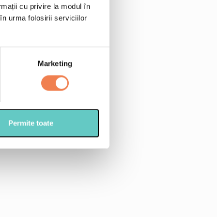
rmații cu privire la modul în
n urma folosirii serviciilor
i Edenia
denia
Marketing
Permite toate
sline