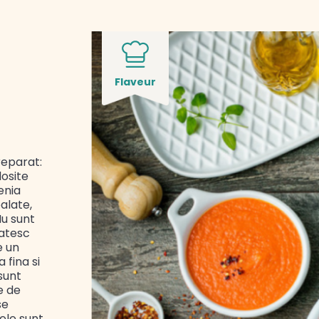
Flaveur
reparat:
osite
enia
alate,
Nu sunt
gatesc
e un
 fina si
sunt
e de
se
ele sunt