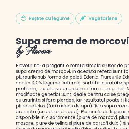
Rețete cu legume
Vegetariene
Gustul Spaniei
Supa crema de morcovi
by Flaveur
Gustul Mexicului
Flaveur ne-a pregatit o reteta simpla si usor de p
Gustul Libanului
supa crema de morcovi. In aceasta reteta sunt fol
piureurile sub forma de peleti Edenia. Piureurile Ed
contin 100% legume naturale, sortate, curatate, sp
prefierte, pasate si congelate in forma de peleti. 
modificate genetic! Sunt ideale pentru ca se pre
cu usurinta si fara pierderi, iar rezultatul poate fi fi
piure delicios (fara adaos de apa) fie o supa crema
aromata (cu adaos de apa). Piureurile de legume 
disponibile in 4 sortimente (piure de morcovi, piur
mazare, piure de telina si piure de cartofi dulci) si 
gasesc in supermarket-urile fizice si online. Legum