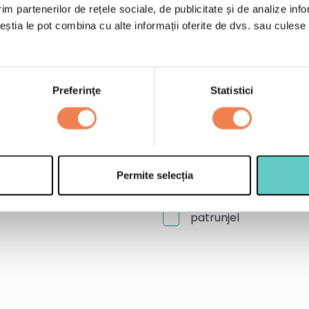
im partenerilor de rețele sociale, de publicitate și de analize info
ceștia le pot combina cu alte informații oferite de dvs. sau culese î
150 g Piure de morcov
30 g Piure de telina E
Preferinţe
Statistici
e le adaugi.
1 ceapa rosie
3 catei de usturoi
1 ardei gras rosu
500 ml apa
Permite selecția
2 linguri de ulei de ma
patrunjel