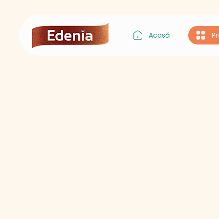
Acasă
P
Gustul Asiei
Gustul Italiei