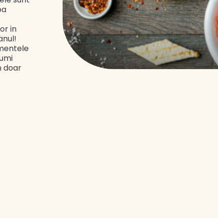
pa
or in
anul!
mentele
sumi
n doar