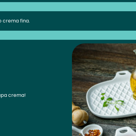
 crema fina.
supa crema!