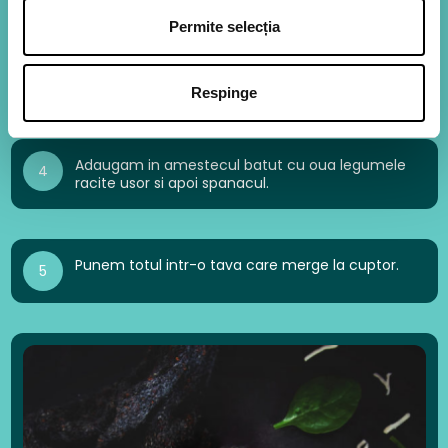
Permite selecția
Intre timp, batem ouale cu smantana, usturoiul
3
granulat, turmeric (optional), sosul chilli
(optional), sare, piper si adaugam cca 70 g
mozzarella.
Respinge
Adaugam in amestecul batut cu oua legumele
4
racite usor si apoi spanacul.
Punem totul intr-o tava care merge la cuptor.
5