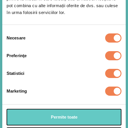
pot combina cu alte informații oferite de dvs. sau culese
în urma folosirii serviciilor lor.
Selecția
Necesare
consimțământului
Preferinţe
Fierbem la abur, intr-o sita, deasupra unei oale cu
1
apa clocotind, amestecul cu conopida Edenia
Statistici
congelat timp de 8-10 minute. La sfarsit, lasam
legumele fierte la racit, in alt vas.
Marketing
Punem apoi in sita 1 mana de spanac frunze
2
congelat, deasupra oalei cu apa, pana se
desprind frunzele la aburul cald.
Permite toate