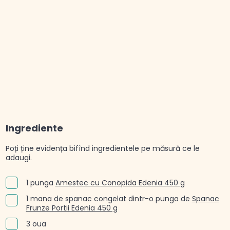
Ingrediente
Poți ține evidența bifînd ingredientele pe măsură ce le
adaugi.
1 punga
Amestec cu Conopida Edenia 450 g
1 mana de spanac congelat dintr-o punga de
Spanac
Frunze Portii Edenia 450 g
3 oua