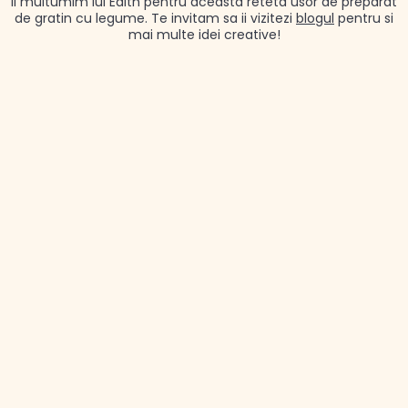
Ii multumim lui Edith pentru aceasta reteta usor de preparat
de gratin cu legume. Te invitam sa ii vizitezi
blogul
pentru si
mai multe idei creative!