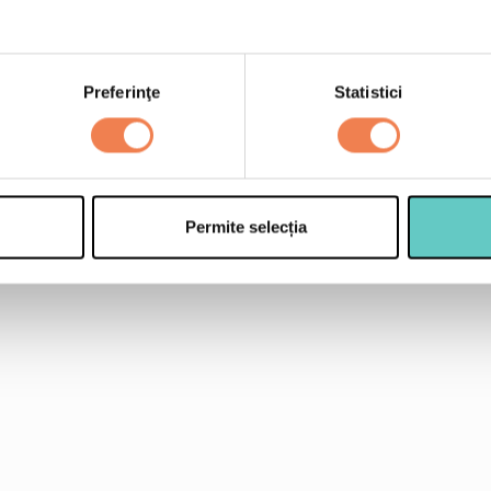
3-4 ridichi rosii taiate f
100 g iaurt gras
2 fire de ceapa verd
Preferinţe
Statistici
2-3 crengute de ore
2-3 fire de coriandru
un cubulet de unt (15
Permite selecția
5 ml ulei de masline
sare si piper