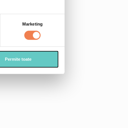
elii subtiri
e tocata marunt
Marketing
gano proaspat
 proaspat
-20 g)
Permite toate