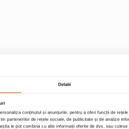
1 cutie Burger din co
2 chifle tip burger
Detalii
e le adaugi.
1 ceapa rosie taiata fel
1 ardei iute taiat fasii
uri
sucul de la 1/2 lamaie
rsonaliza conținutul și anunțurile, pentru a oferi funcții de rețele
im partenerilor de rețele sociale, de publicitate și de analize info
1/2 punga salata mix
ceștia le pot combina cu alte informații oferite de dvs. sau culese î