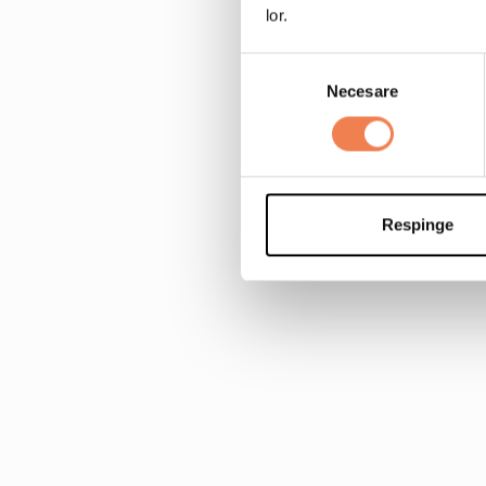
lor.
Selecția
Necesare
consimțământului
Respinge