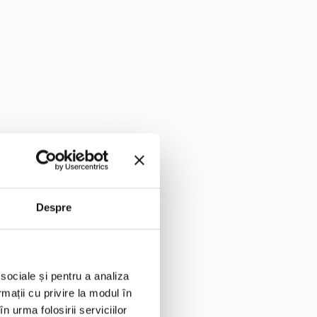
nopida Edenia 300g
Despre
ii subtiri
 sociale și pentru a analiza
rmații cu privire la modul în
/baby spanac
n urma folosirii serviciilor