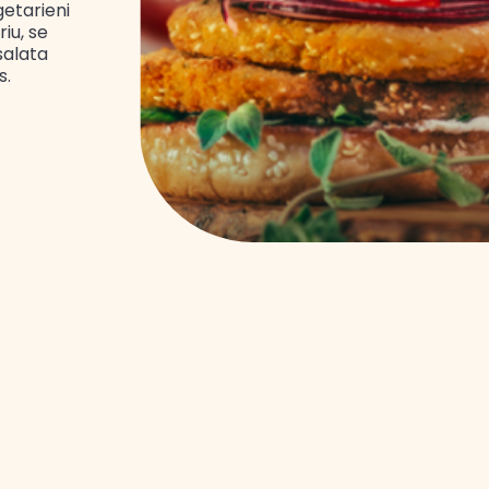
getarieni
iu, se
 salata
s.