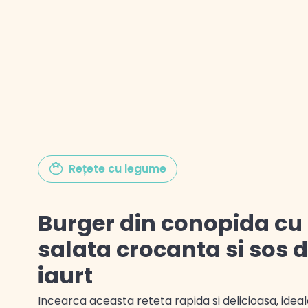
Gustul Spaniei
Gustul Mexicului
Gustul Libanului
Rețete cu legume
Burger din conopida cu
salata crocanta si sos 
iaurt
Incearca aceasta reteta rapida si delicioasa, idea