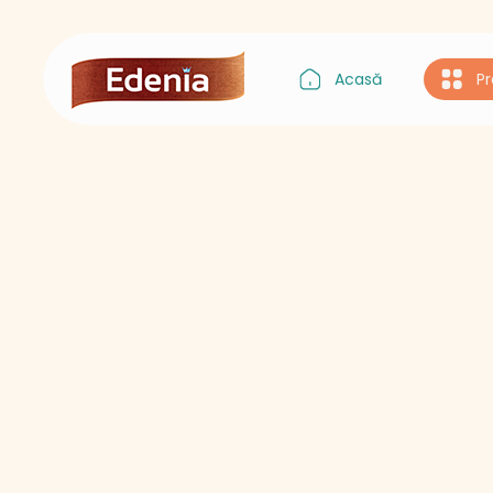
Acasă
P
Gustul Asiei
Gustul Italiei