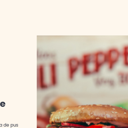
de
la de pus