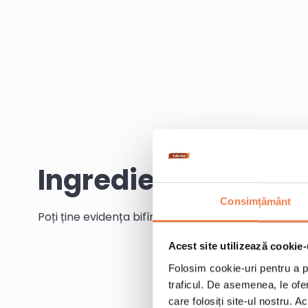
Ingrediente
Consimțământ
Poți ține evidența bifînd ingredientele pe măsură c
Acest site utilizează cookie-
Folosim cookie-uri pentru a pe
traficul. De asemenea, le ofer
care folosiți site-ul nostru. A