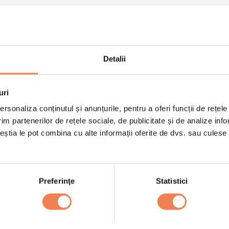
Detalii
uri
rsonaliza conținutul și anunțurile, pentru a oferi funcții de rețele
im partenerilor de rețele sociale, de publicitate și de analize info
ceștia le pot combina cu alte informații oferite de dvs. sau culese î
1 punga de Wellness M
1 lingura de ulei de ma
Preferinţe
Statistici
e le adaugi.
un pumn de nuci
40-50 g telemea sfa