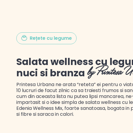
Gustul Spaniei
Rețete cu legume
Gustul Mexicului
Salata wellness cu leg
Gustul Libanului
nuci si branza
by Printesa U
Printesa Urbana ne arata “reteta” ei pentru o viat
10 lucruri de facut zilnic ca sa traiesti frumos si san
cum din aceasta lista nu putea lipsi mancarea, ne
impartasit si o idee simpla de salata wellness cu 
Edenia Wellness Mix, foarte sanatoasa, bogata in 
si fibre si saraca in calori.