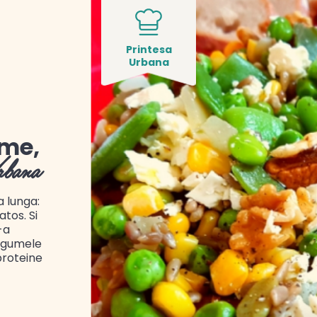
Printesa
Urbana
ume,
rbana
a lunga:
atos. Si
-a
legumele
proteine