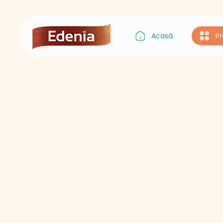
Acasă
P
Gustul Asiei
Gustul Italiei