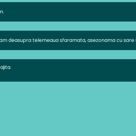
m.
ram deasupra telemeaua sfaramata, asezonama cu sare s
jita.