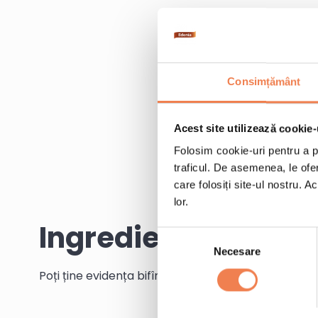
Consimțământ
Acest site utilizează cookie-
Folosim cookie-uri pentru a pe
traficul. De asemenea, le ofer
care folosiți site-ul nostru. A
lor.
Ingrediente
Selecția
Necesare
consimțământului
Poți ține evidența bifînd ingredientele pe măsură c