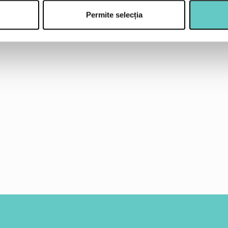
sare si piper dupa gus
Permite selecția