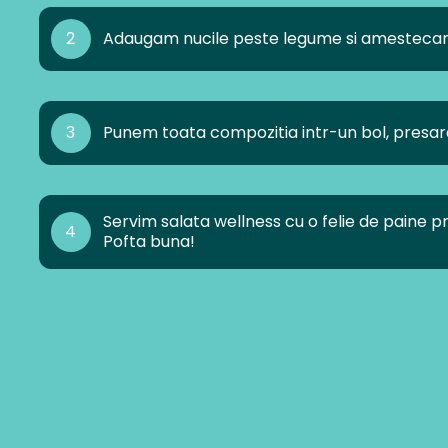
2
Adaugam nucile peste legume si amesteca
3
Punem toata compozitia intr-un bol, presa
Servim salata wellness cu o felie de paine pra
4
Pofta buna!