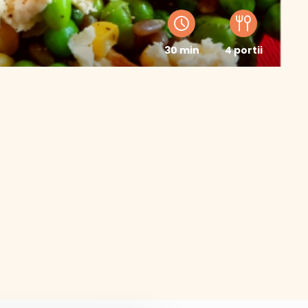
30 min
4 portii