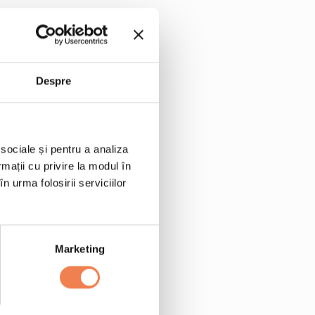
Despre
 sociale și pentru a analiza
rmații cu privire la modul în
n urma folosirii serviciilor
ix Edenia 450 g
sline
Marketing
ramata