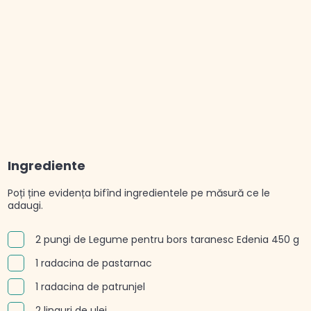
Ingrediente
Poți ține evidența bifînd ingredientele pe măsură ce le
adaugi.
2 pungi de Legume pentru bors taranesc Edenia 450 g
1 radacina de pastarnac
1 radacina de patrunjel
2 linguri de ulei