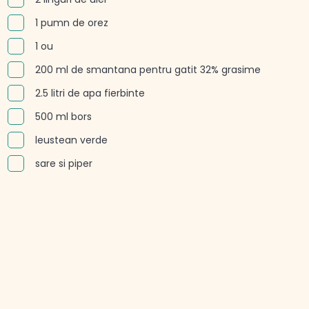
1 pumn de orez
1 ou
200 ml de smantana pentru gatit 32% grasime
2.5 litri de apa fierbinte
500 ml bors
leustean verde
sare si piper