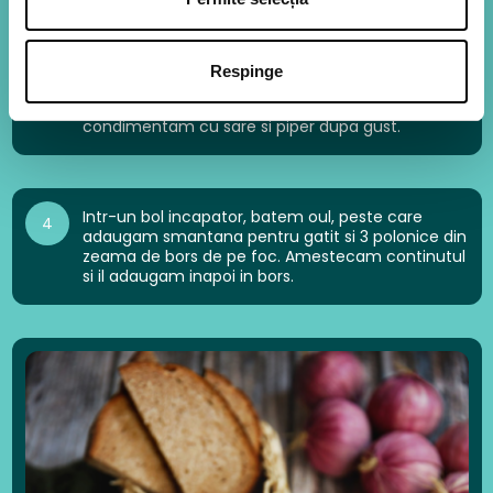
Respinge
Adaugam in compozitie orezul si borsul fierbinte.
3
Lasam la fiert inca 20-22 minute si apoi
condimentam cu sare si piper dupa gust.
Intr-un bol incapator, batem oul, peste care
4
adaugam smantana pentru gatit si 3 polonice din
zeama de bors de pe foc. Amestecam continutul
si il adaugam inapoi in bors.