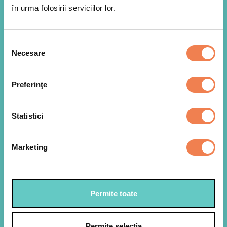
în urma folosirii serviciilor lor.
Selecția
Necesare
consimțământului
Preferinţe
Statistici
Taiem radacinoasele in cubulete si le calim intr-o
1
oala, cu putina sare, amestecand din cand in
Marketing
cand.
Permite toate
Adaugam in oala si legumele congelate pentru
2
bors taranesc Edenia, peste care turnam apa
fierbinte. Acoperim si lasam la fiert cca. 20-25 de
minute la foc mic.
Permite selecția