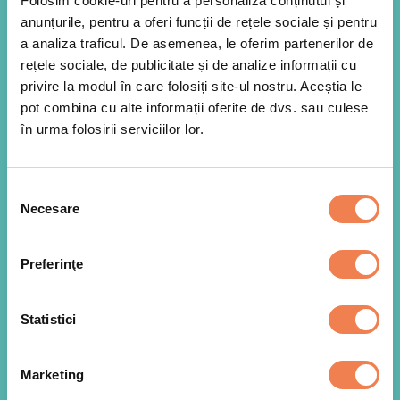
Folosim cookie-uri pentru a personaliza conținutul și
anunțurile, pentru a oferi funcții de rețele sociale și pentru
a analiza traficul. De asemenea, le oferim partenerilor de
rețele sociale, de publicitate și de analize informații cu
privire la modul în care folosiți site-ul nostru. Aceștia le
pot combina cu alte informații oferite de dvs. sau culese
în urma folosirii serviciilor lor.
Selecția
Necesare
consimțământului
Preferinţe
Statistici
Lasam conopida la decongelat, o taiem bucati
1
mai micute si o dam prin robotul de bucatarie.
Apoi o stoarcem putin de apa.
Marketing