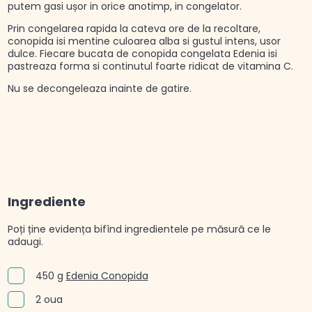
putem gasi ușor in orice anotimp, in congelator.
Prin congelarea rapida la cateva ore de la recoltare,
conopida isi mentine culoarea alba si gustul intens, usor
dulce. Fiecare bucata de conopida congelata Edenia isi
pastreaza forma si continutul foarte ridicat de vitamina C.
Nu se decongeleaza inainte de gatire.
Ingrediente
Poți ține evidența bifînd ingredientele pe măsură ce le
adaugi.
450 g
Edenia Conopida
2 oua