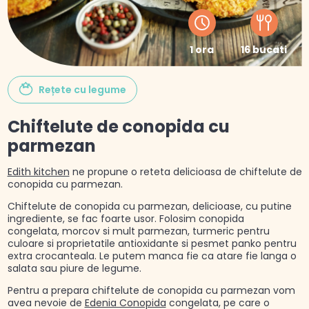
1 ora
16 bucati
Rețete cu legume
Chiftelute de conopida cu
parmezan
Edith kitchen
ne propune o reteta delicioasa de chiftelute de
conopida cu parmezan.
Chiftelute de conopida cu parmezan, delicioase, cu putine
ingrediente, se fac foarte usor. Folosim conopida
congelata, morcov si mult parmezan, turmeric pentru
culoare si proprietatile antioxidante si pesmet panko pentru
extra crocanteala. Le putem manca fie ca atare fie langa o
salata sau piure de legume.
Pentru a prepara chiftelute de conopida cu parmezan vom
avea nevoie de
Edenia Conopida
congelata, pe care o