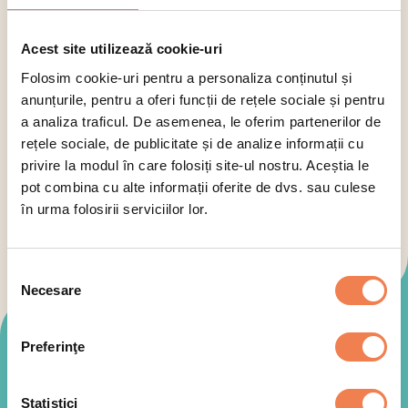
Acest site utilizează cookie-uri
Folosim cookie-uri pentru a personaliza conținutul și
anunțurile, pentru a oferi funcții de rețele sociale și pentru
a analiza traficul. De asemenea, le oferim partenerilor de
rețele sociale, de publicitate și de analize informații cu
privire la modul în care folosiți site-ul nostru. Aceștia le
pot combina cu alte informații oferite de dvs. sau culese
în urma folosirii serviciilor lor.
Selecția
Necesare
consimțământului
Mod de preparare
Preferinţe
Statistici