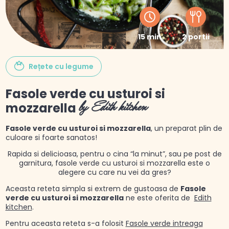
15 min
2 portii
Rețete cu legume
Fasole verde cu usturoi si
mozzarella
by Edith kitchen
Fasole verde cu usturoi si mozzarella
, un preparat plin de
culoare si foarte sanatos!
Rapida si delicioasa, pentru o cina “la minut”, sau pe post de
garnitura, fasole verde cu usturoi si mozzarella este o
alegere cu care nu vei da gres?
Aceasta reteta simpla si extrem de gustoasa de
Fasole
verde cu usturoi si mozzarella
ne este oferita de
Edith
kitchen
.
Pentru aceasta reteta s-a folosit
Fasole verde intreaga