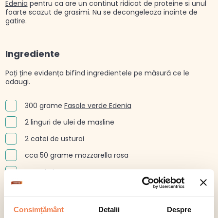
Edenia
pentru ca are un continut ridicat de proteine si unul
foarte scazut de grasimi. Nu se decongeleaza inainte de
gatire.
Ingrediente
Poți ține evidența bifînd ingredientele pe măsură ce le
adaugi.
300 grame
Fasole verde Edenia
2 linguri de ulei de masline
2 catei de usturoi
cca 50 grame mozzarella rasa
sare si piper
fulgi de chilli (optional)
Consimțământ
Detalii
Despre