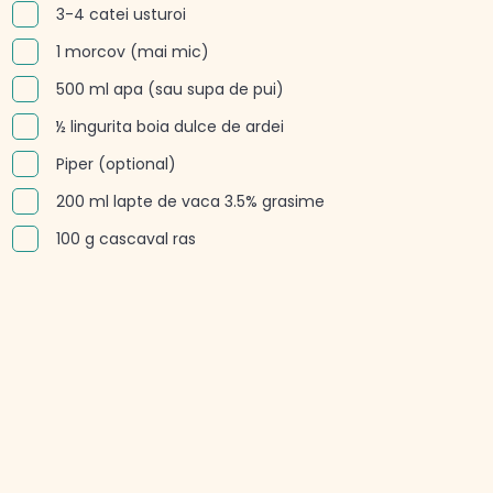
3-4 catei usturoi
1 morcov (mai mic)
500 ml apa (sau supa de pui)
½ lingurita boia dulce de ardei
Piper (optional)
200 ml lapte de vaca 3.5% grasime
100 g cascaval ras