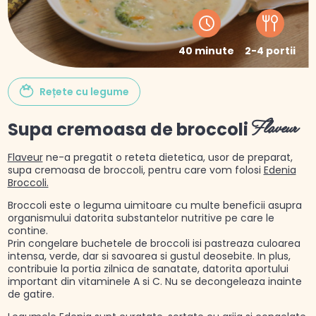
40 minute
2-4 portii
Rețete cu legume
Supa cremoasa de broccoli
Flaveur
Flaveur
ne-a pregatit o reteta dietetica, usor de preparat,
supa cremoasa de broccoli, pentru care vom folosi
Edenia
Broccoli.
Broccoli este o leguma uimitoare cu multe beneficii asupra
organismului datorita substantelor nutritive pe care le
contine.
Prin congelare buchetele de broccoli isi pastreaza culoarea
intensa, verde, dar si savoarea si gustul deosebite. In plus,
contribuie la portia zilnica de sanatate, datorita aportului
important din vitaminele A si C. Nu se decongeleaza inainte
de gatire.