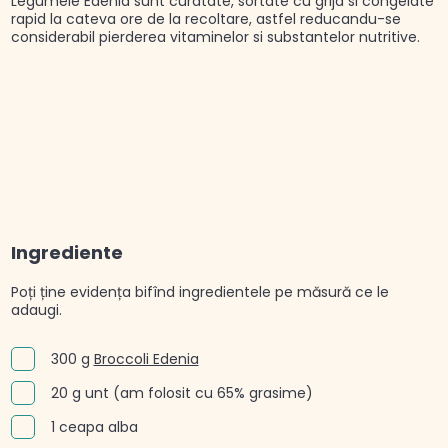
Legumele Edenia sunt curatate, sortate cu grija si congelate
rapid la cateva ore de la recoltare, astfel reducandu-se
considerabil pierderea vitaminelor si substantelor nutritive.
Ingrediente
Poți ține evidența bifînd ingredientele pe măsură ce le
adaugi.
300 g
Broccoli Edenia
20 g unt (am folosit cu 65% grasime)
1 ceapa alba