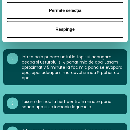
Permite selecția
Fierbem broccoli pentru 6 minute, apoi il scurgem
1
si il desfacem in buchetele mai mici. Ceapa o
tocam marunt, usturoiul il pisam si morcovul il
Respinge
dam pe razatoarea mare.
Intr-o oala punem untul la topit si adaugam
2
ceapa si usturoiul si ½ pahar mic de apa. Lasam
aproximativ 5 minute la foc mic pana se evapora
apa, apoi adaugam morcovul si inca ½ pahar cu
apa.
Lasam din nou la fiert pentru 5 minute pana
3
scade apa si se inmoaie legumele.