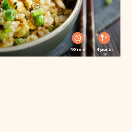
40 min
4 portii