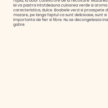
rapid, la doar cateva ore de la recoltare. Mazarea
isi va pastra intotdeauna culoarea verde si aroma
caracteristica, dulce. Boabele verzi si proaspete 
mazare, pe langa faptul ca sunt delicioase, sunt si
importanta de fier si fibre. Nu se decongeleaza ina
gatire