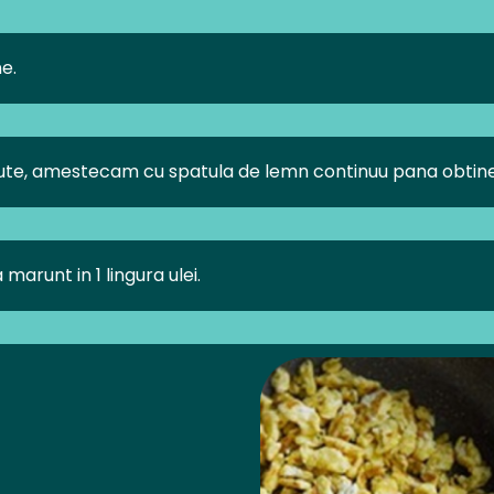
e.
batute, amestecam cu spatula de lemn continuu pana obtin
arunt in 1 lingura ulei.