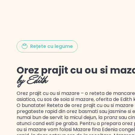
Gustul Spaniei
Rețete cu legume
Gustul Mexicului
Orez prajit cu ou si maz
Gustul Libanului
by Edith
Orez prajit cu ou si mazare – o reteta de mancare
asiatica, cu sos de soia si mazare, oferita de Edith 
O bunatate! Reteta de orez prajit cu ou si mazare
pregateste rapid din orez basmati sau jasmine si 
numai bun de servit la micul dejun, la pranz sau cin
atunci cand esti pe graba. Pentru a prepara orez p
ou si mazare vom folosi Mazare fina Edenia conge