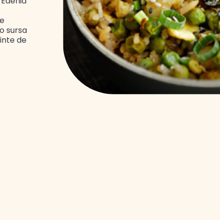
 Edenia
de
 o sursa
inte de