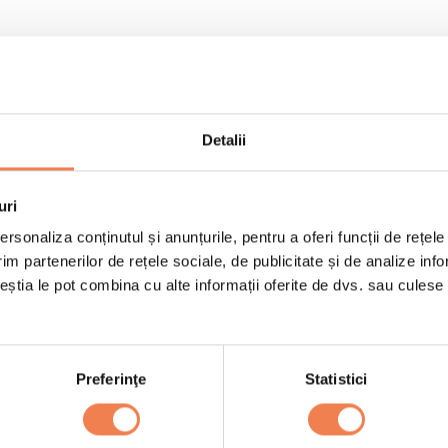
Detalii
200 g Mazare fina Ede
400 g orez jasmine / b
uri
e le adaugi.
3 oua mari
rsonaliza conținutul și anunțurile, pentru a oferi funcții de rețele
4 fire ceapa verde
im partenerilor de rețele sociale, de publicitate și de analize info
ceștia le pot combina cu alte informații oferite de dvs. sau culese î
3 linguri sos de soia
2 linguri ulei de floare
fulgi chilli
Preferinţe
Statistici
2 lingurite de ulei de 