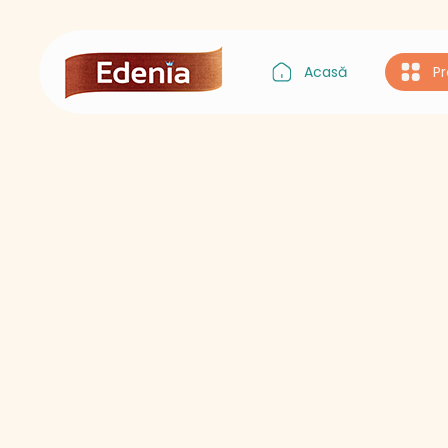
Acasă
P
Gustul Asiei
Gustul Italiei