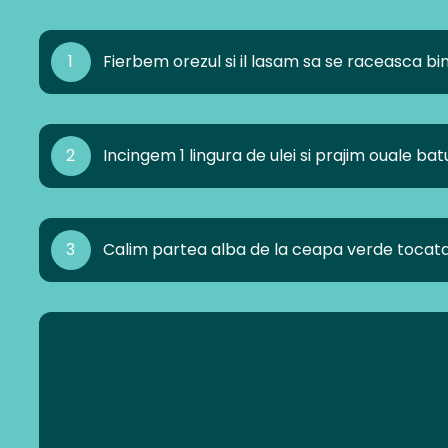
1
Fierbem orezul si il lasam sa se raceasca bin
2
Incingem 1 lingura de ulei si prajim ouale 
3
Calim partea alba de la ceapa verde tocata m