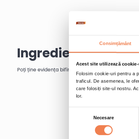
Consimțământ
Ingrediente
Acest site utilizează cookie-
Poți ține evidența bifînd ingredientele pe măsură c
Folosim cookie-uri pentru a pe
traficul. De asemenea, le ofer
care folosiți site-ul nostru. A
lor.
Selecția
Necesare
consimțământului