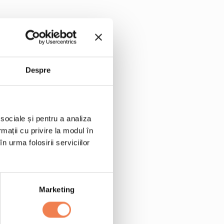
Despre
nia
asmati fiert si racit bine
 sociale și pentru a analiza
rmații cu privire la modul în
n urma folosirii serviciilor
a soarelui
Marketing
susan