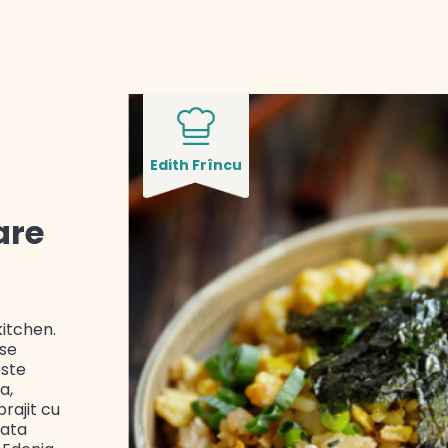
Edith Frîncu
are
kitchen.
 se
este
a,
rajit cu
lata