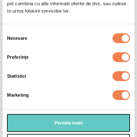
pot combina cu alte informații oferite de dvs. sau culese
în urma folosirii serviciilor lor.
Rețete cu legume
Rețete cu carne
Selecția
Necesare
consimțământului
Selectează
Preferinţe
Statistici
Marketing
Permite toate