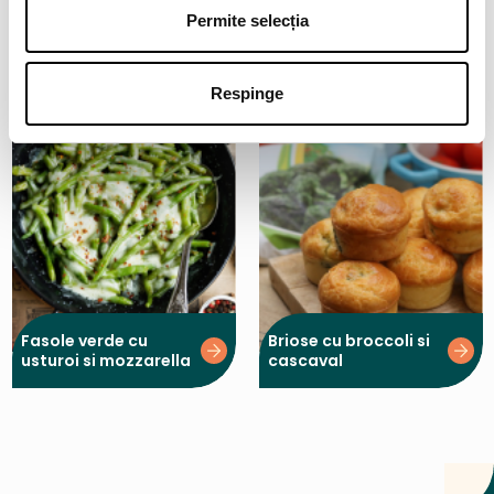
Cod in crusta de
Chiftelute de
parmezan si pesmet
conopida cu
Permite selecția
parmezan
Respinge
Fasole verde cu
Briose cu broccoli si
usturoi si mozzarella
cascaval