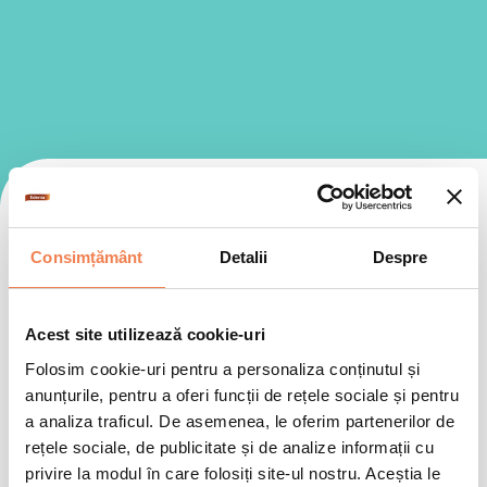
Schimbați categoria
Consimțământ
Detalii
Despre
Rapide
Vegetariene
Inspiraționa
Acest site utilizează cookie-uri
Folosim cookie-uri pentru a personaliza conținutul și
anunțurile, pentru a oferi funcții de rețele sociale și pentru
Selectează
a analiza traficul. De asemenea, le oferim partenerilor de
rețele sociale, de publicitate și de analize informații cu
Alegeți subcategoria
privire la modul în care folosiți site-ul nostru. Aceștia le