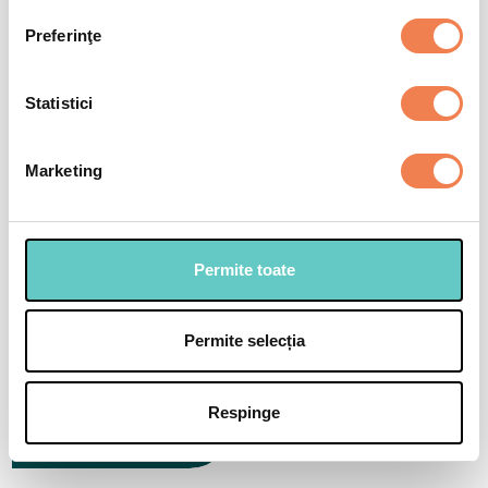
Preferinţe
Selectează
Statistici
Marketing
Permite toate
Permite selecția
Respinge
Couscous cu fructe
tropicale