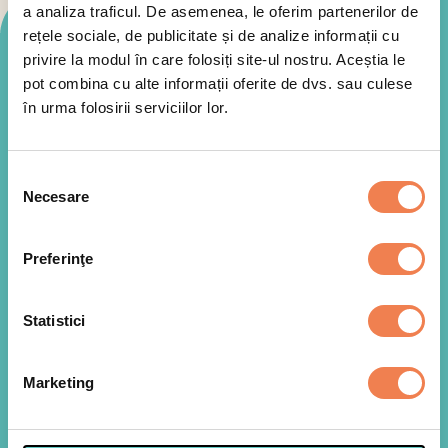
a analiza traficul. De asemenea, le oferim partenerilor de
rețele sociale, de publicitate și de analize informații cu
Mod de preparare
privire la modul în care folosiți site-ul nostru. Aceștia le
pot combina cu alte informații oferite de dvs. sau culese
în urma folosirii serviciilor lor.
Punem apa la fiert pana da in clocot, apoi oprim
1
focul, adaugam couscousul si acoperim vasul.
Selecția
Lasam couscousul in vas pentru aproximativ 15
Necesare
consimțământului
minute, timp in care acesta va absorbi apa si se
va mari in volum.
Preferinţe
Intre timp, punem fructele congelate in bolul unui
2
Statistici
blender, impreuna cu laptele si mierea si mixam
pana obtinem o crema fina.
Marketing